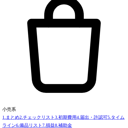
小売系
1
.
まとめ
2
.
チェックリスト
3
.
初期費用
4
.
届出・許認可
5
.
タイム
ライン
6
.
備品リスト
7
.
損益
8
.
補助金