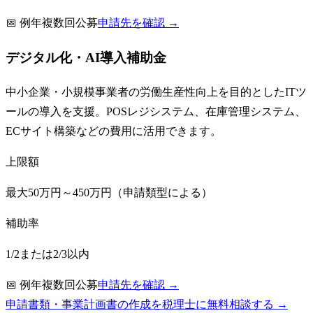
📅
例年複数回公募
申請先を確認 →
デジタル化・AI導入補助金
中小企業・小規模事業者の労働生産性向上を目的としたITツ
ールの導入を支援。POSレジシステム、在庫管理システム、
ECサイト構築などの費用に活用できます。
上限額
最大50万円～450万円（申請類型による）
補助率
1/2または2/3以内
📅
例年複数回公募
申請先を確認 →
申請書類・事業計画書の作成を税理士に無料相談する →