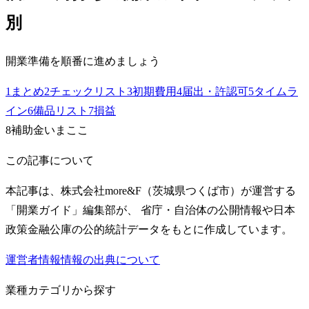
別
開業準備を順番に進めましょう
1
まとめ
2
チェックリスト
3
初期費用
4
届出・許認可
5
タイムラ
イン
6
備品リスト
7
損益
8
補助金
いまここ
この記事について
本記事は、株式会社more&F（茨城県つくば市）が運営する
「開業ガイド」編集部が、 省庁・自治体の公開情報や日本
政策金融公庫の公的統計データをもとに作成しています。
運営者情報
情報の出典について
業種カテゴリから探す