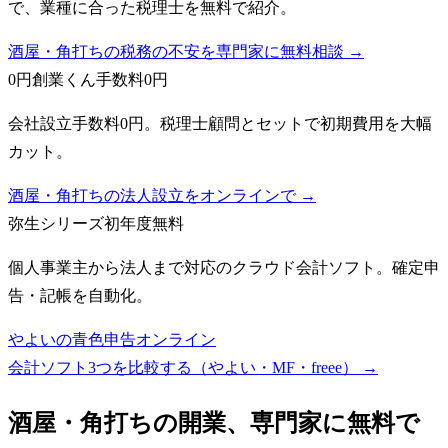
で、業種に合った税理士を無料で紹介。
酒屋・角打ちの税務の不安を専門家に無料相談 →
0円創業くん
手数料0円
会社設立手数料0円。税理士顧問とセットで初期費用を大幅
カット。
酒屋・角打ちの法人設立をオンラインで →
弥生シリーズ
初年度無料
個人事業主から法人まで対応のクラウド会計ソフト。確定申
告・記帳を自動化。
やよいの青色申告オンライン
会計ソフト3つを比較する（やよい・MF・freee）
→
酒屋・角打ち
の開業、専門家に無料で