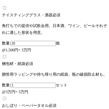
テイスティンググラス・酒器
必須
角打ちでの提供や試飲会用。日本酒、ワイン、ビールそれぞ
れに適した形状を用意。
数量:
個
@
1,500円
=
3万円
梱包材・紙袋
必須
贈答用ラッピングや持ち帰り用の紙袋。瓶の破損防止材も。
数量:
セット
@
3万円
=
3万円
おしぼり・ペーパータオル
必須