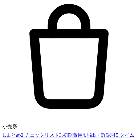
小売系
1
.
まとめ
2
.
チェックリスト
3
.
初期費用
4
.
届出・許認可
5
.
タイム