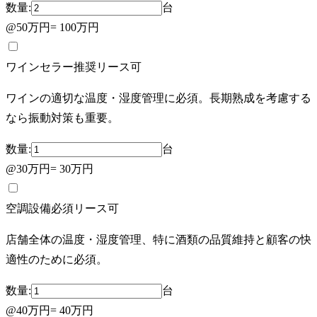
数量:
台
@
50万円
=
100万円
ワインセラー
推奨
リース可
ワインの適切な温度・湿度管理に必須。長期熟成を考慮する
なら振動対策も重要。
数量:
台
@
30万円
=
30万円
空調設備
必須
リース可
店舗全体の温度・湿度管理、特に酒類の品質維持と顧客の快
適性のために必須。
数量:
台
@
40万円
=
40万円