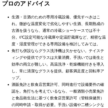
プロのアドバイス
生酒・古酒のための専用冷蔵設備、優先すべきはこ
れ。微妙な温度変化で劣化しやすい生酒、長期熟成の
古酒を扱うなら、通常の冷蔵ショーケースでは不十
分。0℃設定可能な冷蔵庫や定温貯蔵庫など、精密な温
度・湿度管理ができる専用設備を検討してみては。
角打ち併設ならグラス洗浄機は欠かせない。テイステ
ィングや提供でグラスは大量消費。手洗いでは衛生と
効率の両立が難しい。高温洗浄・乾燥機能付きを導入
し、常に清潔なグラスを提供。顧客満足度と回転率ア
ップ。
酒販免許と飲食店営業許可、同時進行で設備要件の確
認を。角打ちを考えているなら、一般酒類小売業免許
と食品衛生法に基づく飲食店営業許可（管轄保健所）
の同時申請・取得が必要。手洗い設備や二槽シンクな