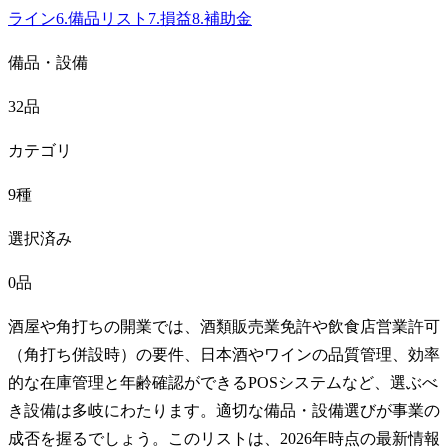
ライン
6
.
備品リスト
7
.
損益
8
.
補助金
備品・設備
32品
カテゴリ
9種
選択済み
0品
酒屋や角打ちの開業では、酒類販売業免許や飲食店営業許可
（角打ち併設時）の要件、日本酒やワインの品質管理、効率
的な在庫管理と年齢確認ができるPOSシステムなど、選ぶべ
き設備は多岐にわたります。適切な備品・設備選びが事業の
成否を握るでしょう。このリストは、2026年時点の最新情報