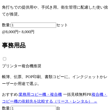
角打ちでの提供用や、手拭き用。衛生管理に配慮した使い捨
てが推奨。
数量:
セット
@
8,000円
=
8,000円
事務用品
プリンター複合機
推奨
帳簿、伝票、POP印刷、書類コピーに。インクジェットかレ
ーザーか用途で選ぶ。
おすすめ:
業務用コピー機・複合機
一括見積無料
PR
複合機・
コピー機の依頼先を比較する（リース・レンタル）
→
数量:
台