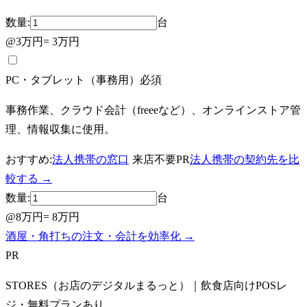
数量:
台
@
3万円
=
3万円
PC・タブレット（事務用）
必須
事務作業、クラウド会計（freeeなど）、オンラインストア管
理、情報収集に使用。
おすすめ:
法人携帯の窓口
来店不要
PR
法人携帯の契約先を比
較する
→
数量:
台
@
8万円
=
8万円
酒屋・角打ちの注文・会計を効率化 →
PR
STORES（お店のデジタルまるっと）｜飲食店向けPOSレ
ジ・無料プランあり