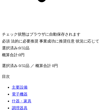
チェック状態はブラウザに自動保存されます
必須
法的に必要
推奨
事業成功に推奨
任意
状況に応じて
選択済み:
0
/
32
品
概算合計:
0円
選択済み
0
/
32
品 ／ 概算合計
0円
目次
主要設備
電子機器
什器・家具
調理器具