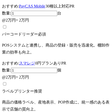
おすすめ:
PayCAS Mobile
30種以上対応
PR
数量:
台
@
2万円
=
2万円
バーコードリーダー
必須
POSシステムと連携し、商品の登録・販売を迅速化。棚卸作
業の効率も向上。
おすすめ:
スマレジ
0円プランあり
PR
数量:
個
@
2万円
=
2万円
ラベルプリンター
推奨
商品の価格ラベル、産地表示、POP作成に。統一感のある表
示で店舗の質向上。