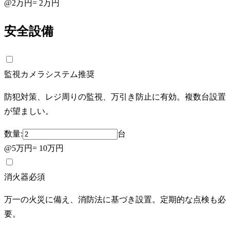
@
2万円
=
2万円
安全設備
監視カメラシステム
推奨
防犯対策、レジ周りの監視、万引き防止に有効。複数台設置
が望ましい。
数量:
台
@
5万円
=
10万円
消火器
必須
万一の火災に備え、消防法に基づき設置。定期的な点検も必
要。