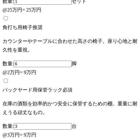
数量:
セット
@
25万円
=
25万円
角打ち用椅子
推奨
カウンターやテーブルに合わせた高さの椅子。座り心地と耐
久性を重視。
数量:
脚
@
2万円
=
9万円
バックヤード用保管ラック
必須
在庫の酒類を効率的かつ安全に保管するための棚。重量に耐
えうる頑丈なもの。
数量:
台
@
3万円
=
9万円