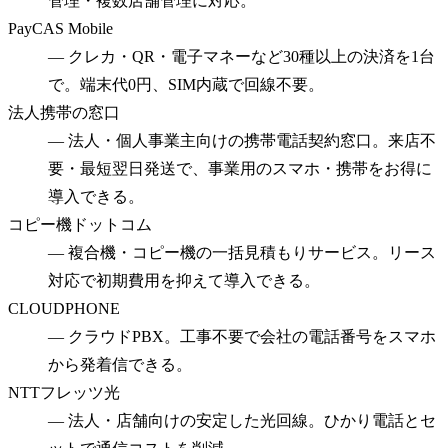
管理・複数店舗管理に対応。
PayCAS Mobile
—
クレカ・QR・電子マネーなど30種以上の決済を1台
で。端末代0円、SIM内蔵で回線不要。
法人携帯の窓口
—
法人・個人事業主向けの携帯電話契約窓口。来店不
要・最短翌日発送で、事業用のスマホ・携帯をお得に
導入できる。
コピー機ドットコム
—
複合機・コピー機の一括見積もりサービス。リース
対応で初期費用を抑えて導入できる。
CLOUDPHONE
—
クラウドPBX。工事不要で会社の電話番号をスマホ
から発着信できる。
NTTフレッツ光
—
法人・店舗向けの安定した光回線。ひかり電話とセ