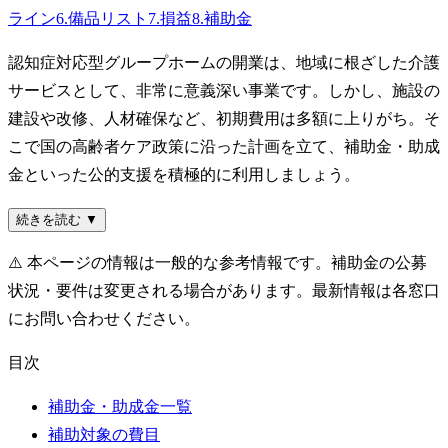
ライン
6
.
備品リスト
7
.
損益
8
.
補助金
認知症対応型グループホームの開業は、地域に根ざした介護
サービスとして、非常に意義深い事業です。しかし、施設の
建設や改修、人材確保など、初期費用は多額に上りがち。そ
こで国の高齢者ケア政策に沿った計画を立て、補助金・助成
金といった公的支援を積極的に利用しましょう。
続きを読む ▼
⚠️
本ページの情報は一般的な参考情報です。補助金の公募
状況・要件は変更される場合があります。最新情報は各窓口
にお問い合わせください。
目次
補助金・助成金一覧
補助対象の費目