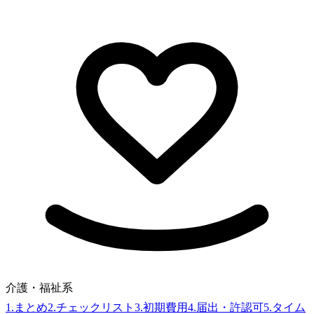
介護・福祉系
1
.
まとめ
2
.
チェックリスト
3
.
初期費用
4
.
届出・許認可
5
.
タイム