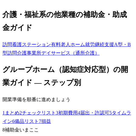
介護・福祉系の他業種の補助金・助成
金ガイド
訪問看護ステーション
有料老人ホーム
就労継続支援A型・B
型
訪問介護事業所
デイサービス（通所介護）
グループホーム（認知症対応型）
の開
業ガイド — ステップ別
開業準備を順番に進めましょう
1
まとめ
2
チェックリスト
3
初期費用
4
届出・許認可
5
タイムラ
イン
6
備品リスト
7
損益
8
補助金
いまここ