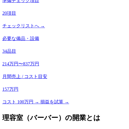
準備チェック項目
20項目
チェックリストへ →
必要な備品・設備
34品目
214万円〜837万円
月間売上 / コスト目安
157万円
コスト 100万円 → 損益を試算 →
理容室（バーバー）
の開業とは