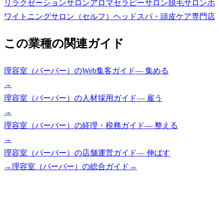
リラクゼーションサロン
アロマセラピーサロン
脱毛サロン
ホ
ワイトニングサロン（セルフ）
ヘッドスパ・頭皮ケア専門店
この業種の関連ガイド
理容室（バーバー）
の
Web集客ガイド
—
集める
→
理容室（バーバー）
の
人材採用ガイド
—
雇う
→
理容室（バーバー）
の
経理・税務ガイド
—
整える
→
理容室（バーバー）
の
店舗運営ガイド
—
伸ばす
→
理容室（バーバー）
の総合ガイド
→