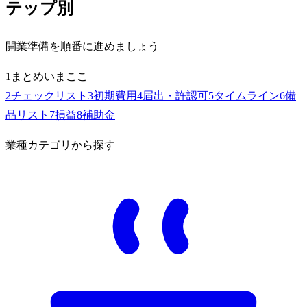
テップ別
開業準備を順番に進めましょう
1
まとめ
いまここ
2
チェックリスト
3
初期費用
4
届出・許認可
5
タイムライン
6
備
品リスト
7
損益
8
補助金
業種カテゴリから探す