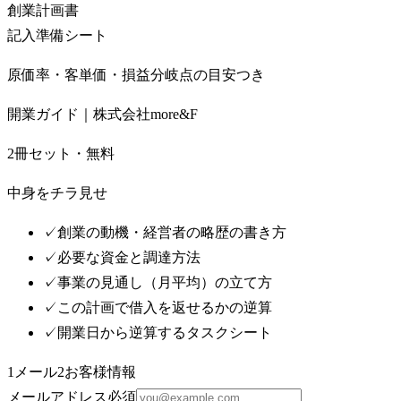
創業計画書
記入準備シート
原価率・客単価・損益分岐点の目安つき
開業ガイド｜株式会社more&F
2冊セット・無料
中身をチラ見せ
✓
創業の動機・経営者の略歴の書き方
✓
必要な資金と調達方法
✓
事業の見通し（月平均）の立て方
✓
この計画で借入を返せるかの逆算
✓
開業日から逆算するタスクシート
1
メール
2
お客様情報
メールアドレス
必須