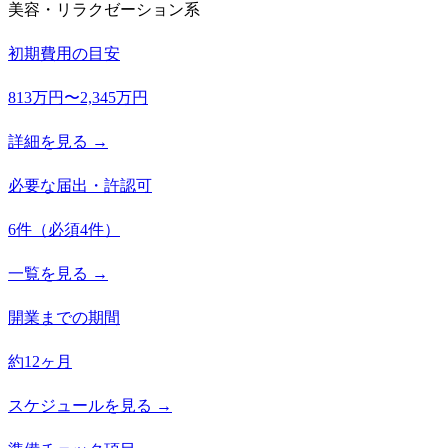
美容・リラクゼーション系
初期費用の目安
813万円〜2,345万円
詳細を見る →
必要な届出・許認可
6
件
（必須
4
件）
一覧を見る →
開業までの期間
約12ヶ月
スケジュールを見る →