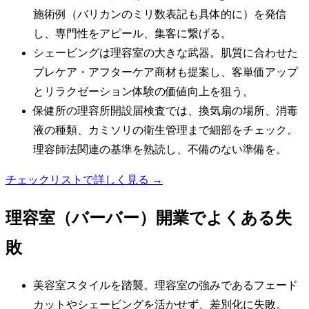
施術例（バリカンのミリ数表記も具体的に）を発信
し、専門性をアピール、集客に繋げる。
シェービングは理容室の大きな武器。肌質に合わせた
プレケア・アフターケア商材も提案し、客単価アップ
とリラクゼーション体験の価値向上を狙う。
保健所の理容所開設届検査では、換気扇の場所、消毒
液の種類、カミソリの衛生管理まで細部をチェック。
理容師法関連の基準を熟読し、不備のない準備を。
チェックリストで詳しく見る →
理容室（バーバー）
開業でよくある失
敗
美容室スタイルを踏襲。理容室の強みであるフェード
カットやシェービングを活かせず、差別化に失敗。