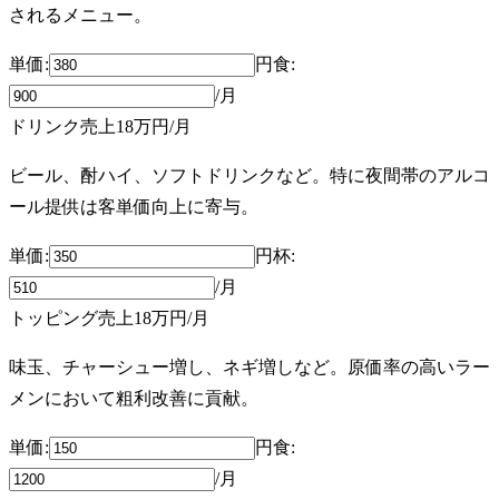
されるメニュー。
単価:
円
食
:
/月
ドリンク売上
18万円
/月
ビール、酎ハイ、ソフトドリンクなど。特に夜間帯のアルコ
ール提供は客単価向上に寄与。
単価:
円
杯
:
/月
トッピング売上
18万円
/月
味玉、チャーシュー増し、ネギ増しなど。原価率の高いラー
メンにおいて粗利改善に貢献。
単価:
円
食
:
/月