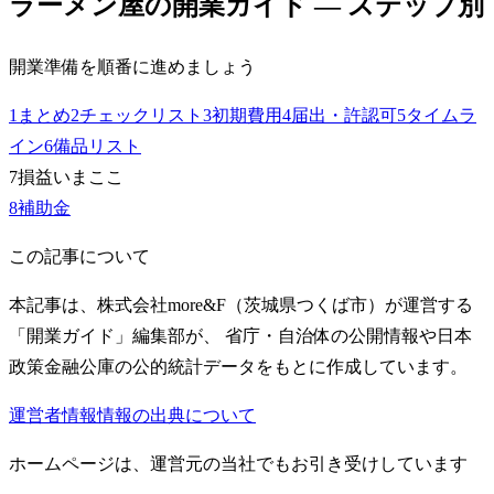
ラーメン屋
の開業ガイド — ステップ別
開業準備を順番に進めましょう
1
まとめ
2
チェックリスト
3
初期費用
4
届出・許認可
5
タイムラ
イン
6
備品リスト
7
損益
いまここ
8
補助金
この記事について
本記事は、株式会社more&F（茨城県つくば市）が運営する
「開業ガイド」編集部が、 省庁・自治体の公開情報や日本
政策金融公庫の公的統計データをもとに作成しています。
運営者情報
情報の出典について
ホームページは、運営元の当社でもお引き受けしています