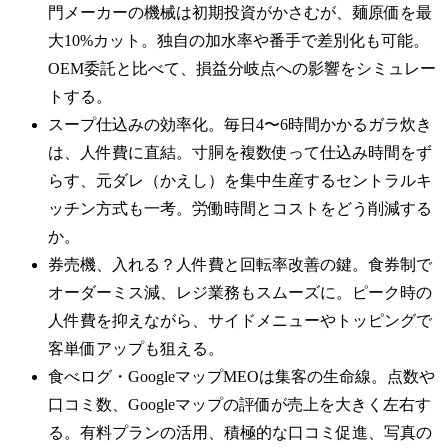
門メーカーの機械は初期投資がかさむが、麺原価を最
大10%カット。独自の加水率や番手で差別化も可能。
OEM委託と比べて、損益分岐点への影響をシミュレー
トする。
スープ仕込みの効率化。毎日4〜6時間かかるガラ炊き
は、人件費に直結。寸胴を複数使って仕込み時間をず
らす、元ダレ（かえし）を集中生産するセントラルキ
ッチン方式も一考。労働時間とコストをどう削減する
か。
券売機、入れる？人件費と回転率改善の鍵。食券制で
オーダーミス減、レジ業務もスムーズに。ピーク時の
人件費を抑えながら、サイドメニューやトッピングで
客単価アップも狙える。
食べログ・GoogleマップMEOは集客の生命線。点数や
口コミ数、Googleマップの評価が売上を大きく左右す
る。有料プランの活用、積極的な口コミ促進、写真の