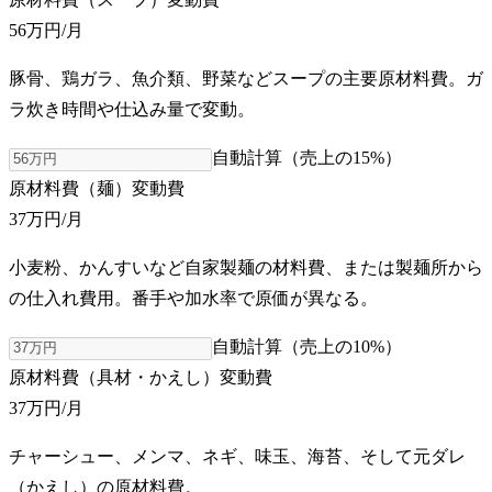
56万円
/月
豚骨、鶏ガラ、魚介類、野菜などスープの主要原材料費。ガ
ラ炊き時間や仕込み量で変動。
自動計算（売上の
15
%）
原材料費（麺）
変動費
37万円
/月
小麦粉、かんすいなど自家製麺の材料費、または製麺所から
の仕入れ費用。番手や加水率で原価が異なる。
自動計算（売上の
10
%）
原材料費（具材・かえし）
変動費
37万円
/月
チャーシュー、メンマ、ネギ、味玉、海苔、そして元ダレ
（かえし）の原材料費。