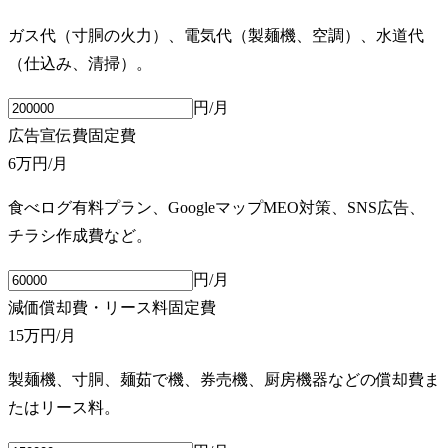
ガス代（寸胴の火力）、電気代（製麺機、空調）、水道代
（仕込み、清掃）。
円/月
広告宣伝費
固定費
6万円
/月
食べログ有料プラン、GoogleマップMEO対策、SNS広告、
チラシ作成費など。
円/月
減価償却費・リース料
固定費
15万円
/月
製麺機、寸胴、麺茹で機、券売機、厨房機器などの償却費ま
たはリース料。