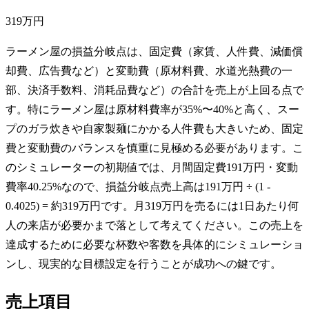
319万円
ラーメン屋の損益分岐点は、固定費（家賃、人件費、減価償
却費、広告費など）と変動費（原材料費、水道光熱費の一
部、決済手数料、消耗品費など）の合計を売上が上回る点で
す。特にラーメン屋は原材料費率が35%〜40%と高く、スー
プのガラ炊きや自家製麺にかかる人件費も大きいため、固定
費と変動費のバランスを慎重に見極める必要があります。こ
のシミュレーターの初期値では、月間固定費191万円・変動
費率40.25%なので、損益分岐点売上高は191万円 ÷ (1 -
0.4025) = 約319万円です。月319万円を売るには1日あたり何
人の来店が必要かまで落として考えてください。この売上を
達成するために必要な杯数や客数を具体的にシミュレーショ
ンし、現実的な目標設定を行うことが成功への鍵です。
売上項目