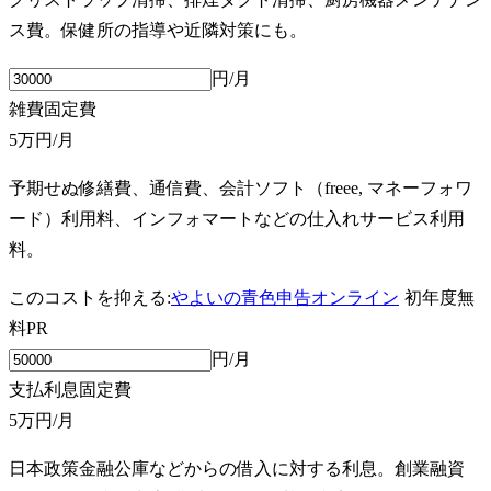
ス費。保健所の指導や近隣対策にも。
円/月
雑費
固定費
5万円
/月
予期せぬ修繕費、通信費、会計ソフト（freee, マネーフォワ
ード）利用料、インフォマートなどの仕入れサービス利用
料。
このコストを抑える:
やよいの青色申告オンライン
初年度無
料
PR
円/月
支払利息
固定費
5万円
/月
日本政策金融公庫などからの借入に対する利息。創業融資