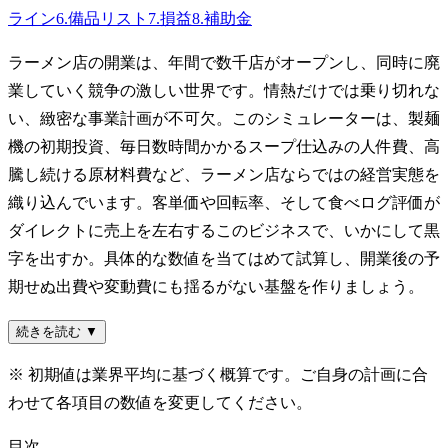
ライン
6
.
備品リスト
7
.
損益
8
.
補助金
ラーメン店の開業は、年間で数千店がオープンし、同時に廃
業していく競争の激しい世界です。情熱だけでは乗り切れな
い、緻密な事業計画が不可欠。このシミュレーターは、製麺
機の初期投資、毎日数時間かかるスープ仕込みの人件費、高
騰し続ける原材料費など、ラーメン店ならではの経営実態を
織り込んでいます。客単価や回転率、そして食べログ評価が
ダイレクトに売上を左右するこのビジネスで、いかにして黒
字を出すか。具体的な数値を当てはめて試算し、開業後の予
期せぬ出費や変動費にも揺るがない基盤を作りましょう。
続きを読む ▼
※ 初期値は業界平均に基づく概算です。ご自身の計画に合
わせて各項目の数値を変更してください。
目次