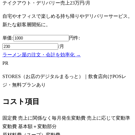
テイクアウト・デリバリー売上
23万円
/月
自宅やオフィスで楽しめる持ち帰りやデリバリーサービス。
新たな顧客層開拓に。
単価:
円
件
:
/月
ラーメン屋の注文・会計を効率化 →
PR
STORES（お店のデジタルまるっと）｜飲食店向けPOSレ
ジ・無料プランあり
コスト項目
固定費
売上に関係なく毎月発生
変動費
売上に応じて変動
準
変動費
基本額＋変動部分
原材料費（スープ）
変動費