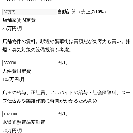
自動計算（売上の
10
%）
店舗家賃
固定費
35万円
/月
店舗物件の賃料。駅近や繁華街は高額だが集客力も高い。排
煙・臭気対策の設備投資も考慮。
円/月
人件費
固定費
102万円
/月
店主の給与、正社員、アルバイトの給与・社会保険料。スー
プ仕込みや製麺作業に時間がかかるため高め。
円/月
水道光熱費
準変動費
20万円
/月