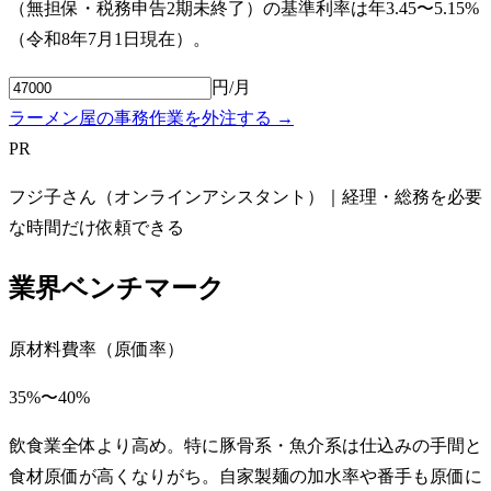
（無担保・税務申告2期未終了）の基準利率は年3.45〜5.15%
（令和8年7月1日現在）。
円/月
ラーメン屋の事務作業を外注する →
PR
フジ子さん（オンラインアシスタント）｜経理・総務を必要
な時間だけ依頼できる
業界ベンチマーク
原材料費率（原価率）
35%〜40%
飲食業全体より高め。特に豚骨系・魚介系は仕込みの手間と
食材原価が高くなりがち。自家製麺の加水率や番手も原価に