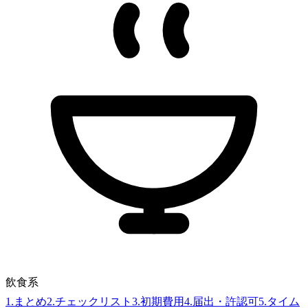
飲食系
1
.
まとめ
2
.
チェックリスト
3
.
初期費用
4
.
届出・許認可
5
.
タイム