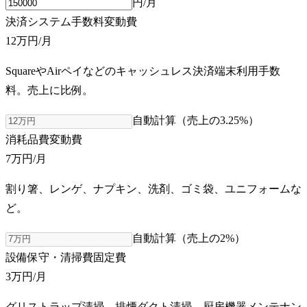
円/月
決済システム手数料
変動費
12万円
/月
SquareやAirペイなどのキャッシュレス決済端末利用手数
料。売上に比例。
自動計算（売上の
3.25
%）
消耗品費
変動費
7万円
/月
割り箸、レンゲ、ナプキン、洗剤、ゴミ袋、ユニフォームな
ど。
自動計算（売上の
2
%）
設備保守・清掃費
固定費
3万円
/月
グリストラップ清掃、排煙ダクト清掃、厨房機器メンテナン