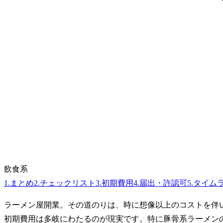
飲食系
1
.
まとめ
2
.
チェックリスト
3
.
初期費用
4
.
届出・許認可
5
.
タイム
ラーメン屋開業。その道のりは、時に想像以上のコストを伴
初期費用は多岐にわたるのが現実です。特に豚骨系ラーメン