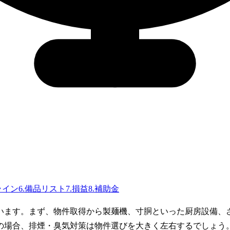
ライン
6
.
備品リスト
7
.
損益
8
.
補助金
います。まず、物件取得から製麺機、寸胴といった厨房設備、
の場合、排煙・臭気対策は物件選びを大きく左右するでしょう