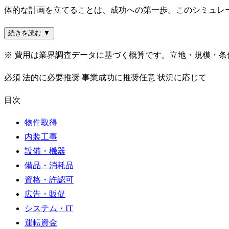
体的な計画を立てることは、成功への第一歩。このシミュレ
続きを読む ▼
※ 費用は業界調査データに基づく概算です。立地・規模・
必須
法的に必要
推奨
事業成功に推奨
任意
状況に応じて
目次
物件取得
内装工事
設備・機器
備品・消耗品
資格・許認可
広告・販促
システム・IT
運転資金