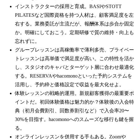
インストラクターの採用と育成。BASIやSTOTT
PILATESなど国際資格を持つ人材は、顧客満足度を左
右する。業務委託が主流だが、報酬体系は歩合か固定
か。明確にしておこう。定期研修で質の維持・向上も
忘れずに。
グループレッスンは高稼働率で薄利多売、プライベー
トレッスンは高単価で満足度が高い。この特性を活か
し、スタジオのキャパとターゲット層に合わせ最適化
する。RESERVAやhacomonoといった予約システムを
活用し、予約枠と価格設定で収益を最大化せよ。
体験レッスンの戦略的運用。新規顧客獲得の最重要ポ
イントだ。初回体験価格は魅力的か？体験後の入会特
典（初月会費割引、回数券割引など）で入会率20〜
30%を目指す。hacomonoへのスムーズな移行も鍵を握
る。
オンラインレッスンを併用する手もある。Zoomや