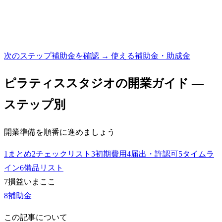
次のステップ
補助金を確認 → 使える補助金・助成金
ピラティススタジオ
の開業ガイド —
ステップ別
開業準備を順番に進めましょう
1
まとめ
2
チェックリスト
3
初期費用
4
届出・許認可
5
タイムラ
イン
6
備品リスト
7
損益
いまここ
8
補助金
この記事について