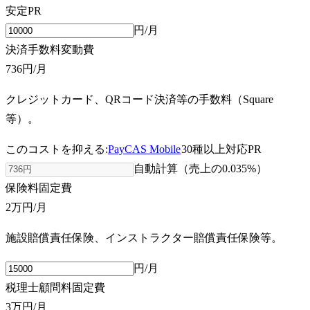
安定
PR
円/月
決済手数料
変動費
736円
/月
クレジットカード、QRコード決済等の手数料（Square
等）。
このコストを抑える:
PayCAS Mobile
30種以上対応
PR
自動計算（売上の
0.035
%）
保険料
固定費
2万円
/月
施設賠償責任保険、インストラクター賠償責任保険等。
円/月
税理士顧問料
固定費
3万円
/月