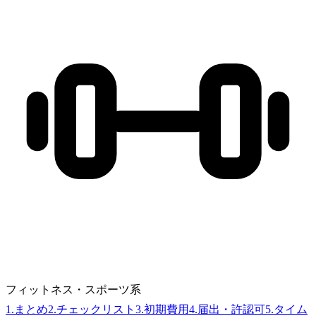
フィットネス・スポーツ系
1
.
まとめ
2
.
チェックリスト
3
.
初期費用
4
.
届出・許認可
5
.
タイム