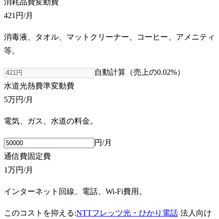
消耗品費
変動費
421円
/月
消毒液、タオル、マットクリーナー、コーヒー、アメニティ
等。
自動計算（売上の
0.02
%）
水道光熱費
準変動費
5万円
/月
電気、ガス、水道の料金。
円/月
通信費
固定費
1万円
/月
インターネット回線、電話、Wi-Fi費用。
このコストを抑える:
NTTフレッツ光・ひかり電話
法人向け