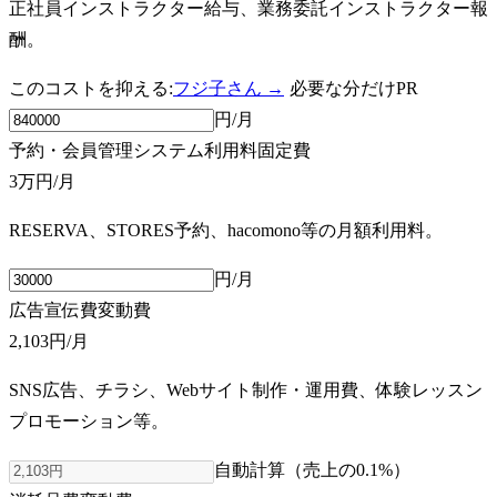
正社員インストラクター給与、業務委託インストラクター報
酬。
このコストを抑える:
フジ子さん →
必要な分だけ
PR
円/月
予約・会員管理システム利用料
固定費
3万円
/月
RESERVA、STORES予約、hacomono等の月額利用料。
円/月
広告宣伝費
変動費
2,103円
/月
SNS広告、チラシ、Webサイト制作・運用費、体験レッスン
プロモーション等。
自動計算（売上の
0.1
%）