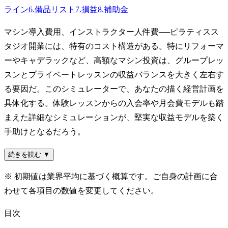
ライン
6
.
備品リスト
7
.
損益
8
.
補助金
マシン導入費用、インストラクター人件費──ピラティスス
タジオ開業には、特有のコスト構造がある。特にリフォーマ
ーやキャデラックなど、高額なマシン投資は、グループレッ
スンとプライベートレッスンの収益バランスを大きく左右す
る要因だ。このシミュレーターで、あなたの描く経営計画を
具体化する。体験レッスンからの入会率や月会費モデルも踏
まえた詳細なシミュレーションが、堅実な収益モデルを築く
手助けとなるだろう。
続きを読む ▼
※ 初期値は業界平均に基づく概算です。ご自身の計画に合
わせて各項目の数値を変更してください。
目次