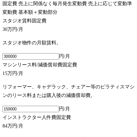
固定費
売上に関係なく毎月発生
変動費
売上に応じて変動
準
変動費
基本額＋変動部分
スタジオ賃料
固定費
30万円
/月
スタジオ物件の月額賃料。
円/月
マシンリース料/減価償却費
固定費
15万円
/月
リフォーマー、キャデラック、チェアー等のピラティスマシ
ンのリース料または購入後の減価償却費。
円/月
インストラクター人件費
固定費
84万円
/月