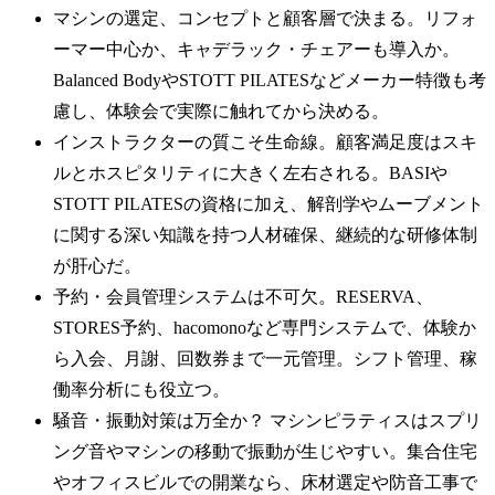
マシンの選定、コンセプトと顧客層で決まる。リフォ
ーマー中心か、キャデラック・チェアーも導入か。
Balanced BodyやSTOTT PILATESなどメーカー特徴も考
慮し、体験会で実際に触れてから決める。
インストラクターの質こそ生命線。顧客満足度はスキ
ルとホスピタリティに大きく左右される。BASIや
STOTT PILATESの資格に加え、解剖学やムーブメント
に関する深い知識を持つ人材確保、継続的な研修体制
が肝心だ。
予約・会員管理システムは不可欠。RESERVA、
STORES予約、hacomonoなど専門システムで、体験か
ら入会、月謝、回数券まで一元管理。シフト管理、稼
働率分析にも役立つ。
騒音・振動対策は万全か？ マシンピラティスはスプリ
ング音やマシンの移動で振動が生じやすい。集合住宅
やオフィスビルでの開業なら、床材選定や防音工事で