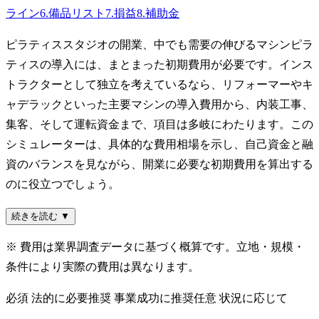
ライン
6
.
備品リスト
7
.
損益
8
.
補助金
ピラティススタジオの開業、中でも需要の伸びるマシンピラ
ティスの導入には、まとまった初期費用が必要です。インス
トラクターとして独立を考えているなら、リフォーマーやキ
ャデラックといった主要マシンの導入費用から、内装工事、
集客、そして運転資金まで、項目は多岐にわたります。この
シミュレーターは、具体的な費用相場を示し、自己資金と融
資のバランスを見ながら、開業に必要な初期費用を算出する
のに役立つでしょう。
続きを読む ▼
※ 費用は業界調査データに基づく概算です。立地・規模・
条件により実際の費用は異なります。
必須
法的に必要
推奨
事業成功に推奨
任意
状況に応じて