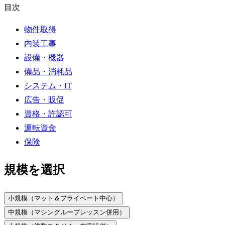
目次
物件取得
内装工事
設備・機器
備品・消耗品
システム・IT
広告・販促
資格・許認可
運転資金
保険
規模を選択
小規模（マット＆プライベート中心）
中規模（マシングループレッスン併用）