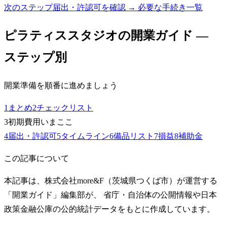
次のステップ
届出・許認可を確認 → 必要な手続き一覧
ピラティススタジオ
の開業ガイド —
ステップ別
開業準備を順番に進めましょう
1
まとめ
2
チェックリスト
3
初期費用
いまここ
4
届出・許認可
5
タイムライン
6
備品リスト
7
損益
8
補助金
この記事について
本記事は、株式会社more&F（茨城県つくば市）が運営する
「開業ガイド」編集部が、 省庁・自治体の公開情報や日本
政策金融公庫の公的統計データをもとに作成しています。