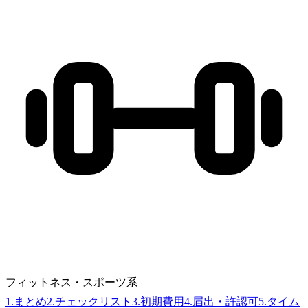
フィットネス・スポーツ系
1
.
まとめ
2
.
チェックリスト
3
.
初期費用
4
.
届出・許認可
5
.
タイム