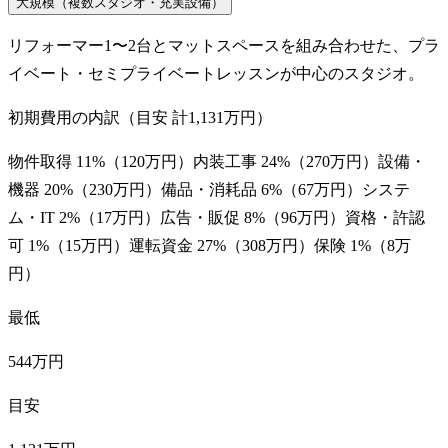
大規模（複数スタジオ・充実設備）
リフォーマー1〜2台とマットスペースを組み合わせた、プラ
イベート・セミプライベートレッスンが中心のスタジオ。
初期費用の内訳（目安 計
1,131万円
）
物件取得
11
%（
120万円
）
内装工事
24
%（
270万円
）
設備・
機器
20
%（
230万円
）
備品・消耗品
6
%（
67万円
）
システ
ム・IT
2
%（
17万円
）
広告・販促
8
%（
96万円
）
資格・許認
可
1
%（
15万円
）
運転資金
27
%（
308万円
）
保険
1
%（
8万
円
）
最低
544万円
目安