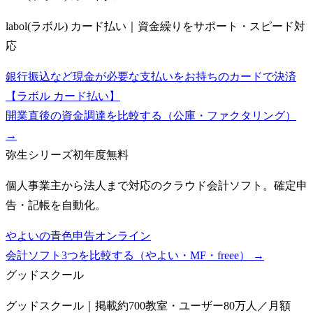
labol(ラボル) カード払い｜資金繰りをサポート・スピード対
応
銀行振込など現金が必要な支払いをお持ちのカードで決済
【ラボル カード払い】
開業直後の資金調達を比較する（公庫・ファクタリング）
→
弥生シリーズ
初年度無料
個人事業主から法人まで対応のクラウド会計ソフト。確定申
告・記帳を自動化。
やよいの青色申告オンライン
会計ソフト3つを比較する（やよい・MF・freee）
→
グッドスクール
グッドスクール｜掲載約700教室・ユーザー80万人／月額