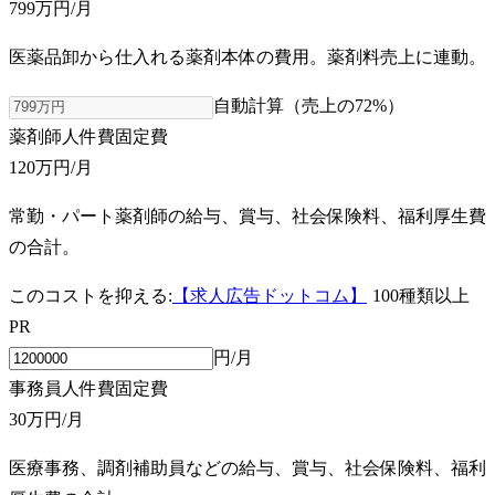
799万円
/月
医薬品卸から仕入れる薬剤本体の費用。薬剤料売上に連動。
自動計算（売上の
72
%）
薬剤師人件費
固定費
120万円
/月
常勤・パート薬剤師の給与、賞与、社会保険料、福利厚生費
の合計。
このコストを抑える:
【求人広告ドットコム】
100種類以上
PR
円/月
事務員人件費
固定費
30万円
/月
医療事務、調剤補助員などの給与、賞与、社会保険料、福利