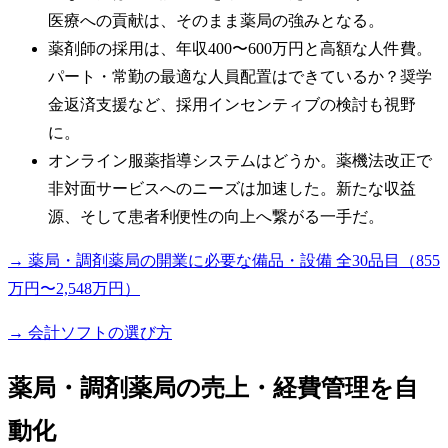
医療への貢献は、そのまま薬局の強みとなる。
薬剤師の採用は、年収400〜600万円と高額な人件費。
パート・常勤の最適な人員配置はできているか？奨学
金返済支援など、採用インセンティブの検討も視野
に。
オンライン服薬指導システムはどうか。薬機法改正で
非対面サービスへのニーズは加速した。新たな収益
源、そして患者利便性の向上へ繋がる一手だ。
→ 薬局・調剤薬局の開業に必要な備品・設備 全30品目（855
万円〜2,548万円）
→ 会計ソフトの選び方
薬局・調剤薬局の売上・経費管理を自
動化