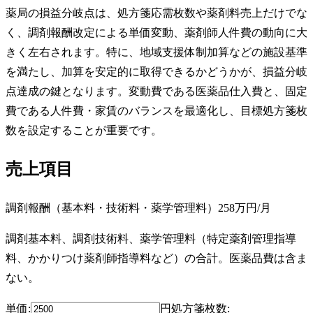
薬局の損益分岐点は、処方箋応需枚数や薬剤料売上だけでな
く、調剤報酬改定による単価変動、薬剤師人件費の動向に大
きく左右されます。特に、地域支援体制加算などの施設基準
を満たし、加算を安定的に取得できるかどうかが、損益分岐
点達成の鍵となります。変動費である医薬品仕入費と、固定
費である人件費・家賃のバランスを最適化し、目標処方箋枚
数を設定することが重要です。
売上項目
調剤報酬（基本料・技術料・薬学管理料）
258万円
/月
調剤基本料、調剤技術料、薬学管理料（特定薬剤管理指導
料、かかりつけ薬剤師指導料など）の合計。医薬品費は含ま
ない。
単価:
円
処方箋枚数
: