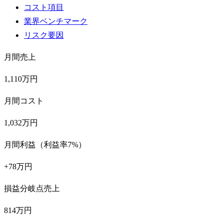
コスト項目
業界ベンチマーク
リスク要因
月間売上
1,110万円
月間コスト
1,032万円
月間利益（利益率7%）
+78万円
損益分岐点売上
814万円