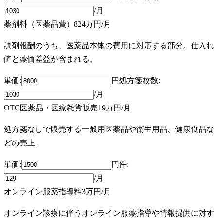
/月
薬剤料（医薬品費）
824万円
/月
調剤報酬のうち、医薬品本体の費用に対応する部分。仕入れ
値と薬価差益が含まれる。
単価:
円
処方箋枚数
:
/月
OTC医薬品・医療雑貨販売
19万円
/月
処方箋なしで販売する一般用医薬品や衛生用品、健康食品な
どの売上。
単価:
円
件
:
/月
オンライン服薬指導料
3万円
/月
オンライン診療に伴うオンライン服薬指導や情報提供に対す