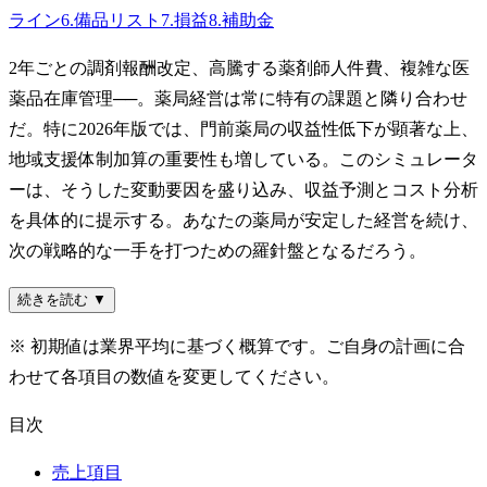
ライン
6
.
備品リスト
7
.
損益
8
.
補助金
2年ごとの調剤報酬改定、高騰する薬剤師人件費、複雑な医
薬品在庫管理──。薬局経営は常に特有の課題と隣り合わせ
だ。特に2026年版では、門前薬局の収益性低下が顕著な上、
地域支援体制加算の重要性も増している。このシミュレータ
ーは、そうした変動要因を盛り込み、収益予測とコスト分析
を具体的に提示する。あなたの薬局が安定した経営を続け、
次の戦略的な一手を打つための羅針盤となるだろう。
続きを読む ▼
※ 初期値は業界平均に基づく概算です。ご自身の計画に合
わせて各項目の数値を変更してください。
目次
売上項目