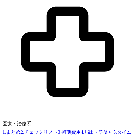
医療・治療系
1
.
まとめ
2
.
チェックリスト
3
.
初期費用
4
.
届出・許認可
5
.
タイム