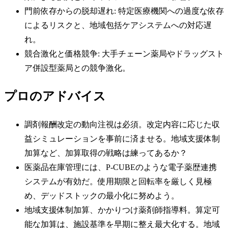
門前依存からの脱却遅れ: 特定医療機関への過度な依存
によるリスクと、地域包括ケアシステムへの対応遅
れ。
競合激化と価格競争: 大手チェーン薬局やドラッグスト
ア併設型薬局との競争激化。
プロのアドバイス
調剤報酬改定の動向注視は必須。改定内容に応じた収
益シミュレーションを事前に済ませる。地域支援体制
加算など、加算取得の戦略は練ってあるか？
医薬品在庫管理には、P-CUBEのような電子薬歴連携
システムが有効だ。使用期限と回転率を厳しく見極
め、デッドストックの最小化に努めよう。
地域支援体制加算、かかりつけ薬剤師指導料。算定可
能な加算は、施設基準を早期に整え最大化する。地域