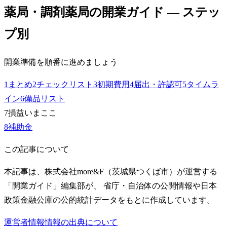
薬局・調剤薬局
の開業ガイド — ステッ
プ別
開業準備を順番に進めましょう
1
まとめ
2
チェックリスト
3
初期費用
4
届出・許認可
5
タイムラ
イン
6
備品リスト
7
損益
いまここ
8
補助金
この記事について
本記事は、株式会社more&F（茨城県つくば市）が運営する
「開業ガイド」編集部が、 省庁・自治体の公開情報や日本
政策金融公庫の公的統計データをもとに作成しています。
運営者情報
情報の出典について