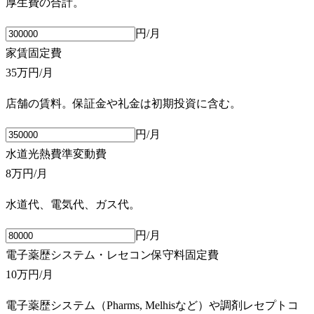
厚生費の合計。
円/月
家賃
固定費
35万円
/月
店舗の賃料。保証金や礼金は初期投資に含む。
円/月
水道光熱費
準変動費
8万円
/月
水道代、電気代、ガス代。
円/月
電子薬歴システム・レセコン保守料
固定費
10万円
/月
電子薬歴システム（Pharms, Melhisなど）や調剤レセプトコ