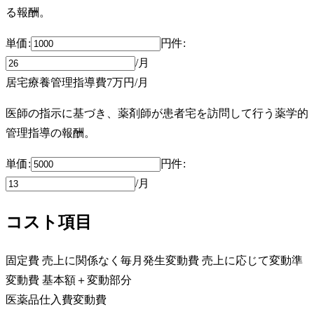
る報酬。
単価:
円
件
:
/月
居宅療養管理指導費
7万円
/月
医師の指示に基づき、薬剤師が患者宅を訪問して行う薬学的
管理指導の報酬。
単価:
円
件
:
/月
コスト項目
固定費
売上に関係なく毎月発生
変動費
売上に応じて変動
準
変動費
基本額＋変動部分
医薬品仕入費
変動費