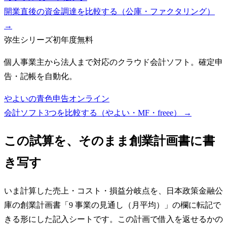
開業直後の資金調達を比較する（公庫・ファクタリング）
→
弥生シリーズ
初年度無料
個人事業主から法人まで対応のクラウド会計ソフト。確定申
告・記帳を自動化。
やよいの青色申告オンライン
会計ソフト3つを比較する（やよい・MF・freee）
→
この試算を、そのまま創業計画書に書
き写す
いま計算した売上・コスト・損益分岐点を、日本政策金融公
庫の創業計画書「9 事業の見通し（月平均）」の欄に転記で
きる形にした記入シートです。この計画で借入を返せるかの