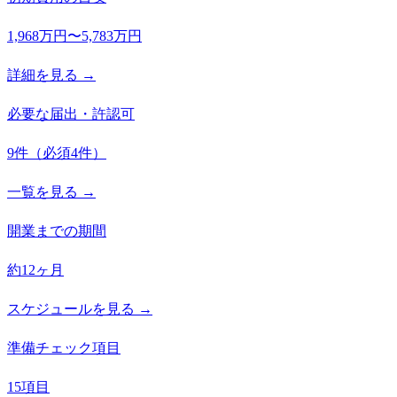
1,968万円〜5,783万円
詳細を見る →
必要な届出・許認可
9
件
（必須
4
件）
一覧を見る →
開業までの期間
約12ヶ月
スケジュールを見る →
準備チェック項目
15項目