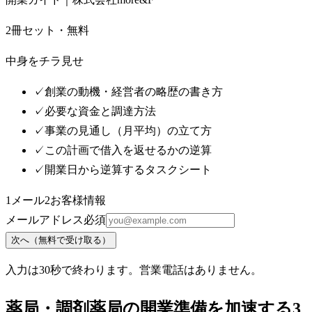
2冊セット・無料
中身をチラ見せ
✓
創業の動機・経営者の略歴の書き方
✓
必要な資金と調達方法
✓
事業の見通し（月平均）の立て方
✓
この計画で借入を返せるかの逆算
✓
開業日から逆算するタスクシート
1
メール
2
お客様情報
メールアドレス
必須
次へ（無料で受け取る）
入力は30秒で終わります。営業電話はありません。
薬局・調剤薬局の開業準備を加速する3