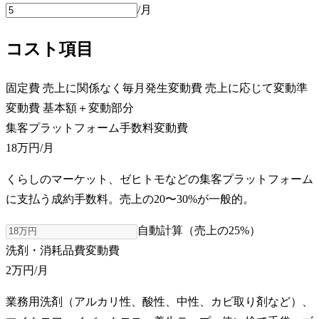
/月
コスト項目
固定費
売上に関係なく毎月発生
変動費
売上に応じて変動
準
変動費
基本額＋変動部分
集客プラットフォーム手数料
変動費
18万円
/月
くらしのマーケット、ゼヒトモなどの集客プラットフォーム
に支払う成約手数料。売上の20〜30%が一般的。
自動計算（売上の
25
%）
洗剤・消耗品費
変動費
2万円
/月
業務用洗剤（アルカリ性、酸性、中性、カビ取り剤など）、