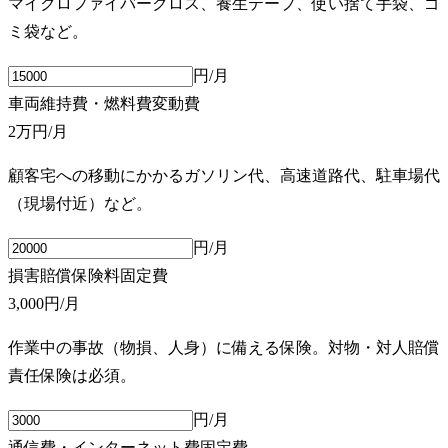
マイクロファイバークロス、養生テープ、使い捨て手袋、ゴ
ミ袋など。
円/月
車両維持費・燃料費
変動費
2万円
/月
顧客宅への移動にかかるガソリン代、高速道路代、駐車場代
（現場付近）など。
円/月
損害賠償保険料
固定費
3,000円
/月
作業中の事故（物損、人身）に備える保険。対物・対人賠償
責任保険は必須。
円/月
通信費・インターネット費
固定費