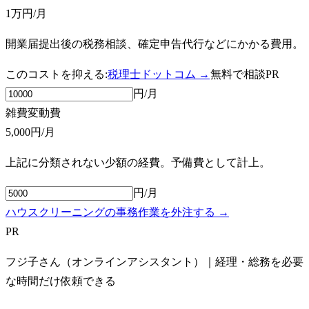
1万円
/月
開業届提出後の税務相談、確定申告代行などにかかる費用。
このコストを抑える:
税理士ドットコム →
無料で相談
PR
円/月
雑費
変動費
5,000円
/月
上記に分類されない少額の経費。予備費として計上。
円/月
ハウスクリーニングの事務作業を外注する →
PR
フジ子さん（オンラインアシスタント）｜経理・総務を必要
な時間だけ依頼できる