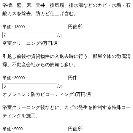
浴槽、壁、床、天井、換気扇、排水溝などのカビ・水垢・石
鹸カスを除去。防カビ仕上げ含む。
単価:
円
箇所
:
/月
空室クリーニング
9万円
/月
引越し前後や賃貸物件の入退去時に行う、部屋全体の徹底清
掃。不動産会社からの依頼も多い。
単価:
円
件
:
/月
オプション：防カビコーティング
3万円
/月
浴室クリーニング後などに、カビの発生を抑制する特殊コー
ティングを施工。
単価:
円
箇所
: