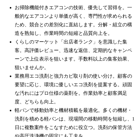
お掃除機能付きエアコンの技術、優先して習得を。一
般的なエアコンより単価が高く、専門性が求められる
ため、競合との差別化に直結します。分解・組立の構
造を熟知し、作業時間の短縮と品質向上を。
くらしのマーケット「出店者ランク」を意識した集
客。高評価レビュー、迅速な返信、定期的なキャンペ
ーンで上位表示を狙います。手数料以上の集客効果、
狙いませんか。
業務用エコ洗剤と強力カビ取り剤の使い分け。顧客の
要望に応じ、環境に優しいエコ洗剤を提案する。頑固
な汚れにはプロ仕様の薬剤を。作業効率と顧客満足
度、どちらも向上。
軽バンで移動効率と機材積載を最適化。多くの機材・
洗剤を積める軽バンは、現場間の移動時間を短縮し、1
日に複数案件をこなすために役立つ。洗剤の保管方法
や高圧洗浄機の固定にも工夫を。