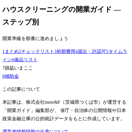
ハウスクリーニング
の開業ガイド —
ステップ別
開業準備を順番に進めましょう
1
まとめ
2
チェックリスト
3
初期費用
4
届出・許認可
5
タイムラ
イン
6
備品リスト
7
損益
いまここ
8
補助金
この記事について
本記事は、株式会社more&F（茨城県つくば市）が運営する
「開業ガイド」編集部が、 省庁・自治体の公開情報や日本
政策金融公庫の公的統計データをもとに作成しています。
運営者情報
情報の出典について