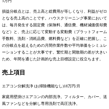
5万円
損益分岐点とは、売上高と総費用が等しくなり、利益がゼロ
となる売上高のことです。ハウスクリーニング事業において
は、毎月発生する固定費（保険料、通信費、機材減価償却費
など）と、売上に応じて変動する変動費（プラットフォーム
手数料、洗剤・消耗品費、燃料費など）を正確に把握し、こ
の分岐点を超えるための月間作業件数や平均単価をシミュレ
ーションすることが大事です。繁忙期と閑散期の差が大きい
ため、年間を通じた計画的な売上目標設定に役立ちます。
売上項目
エアコン分解洗浄 (お掃除機能なし)
18万円
/月
家庭用壁掛けエアコンの内部洗浄。フィルター、カバー、送
風ファンなどを分解し専用洗剤で高圧洗浄。