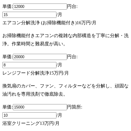
単価:
円
台
:
/月
エアコン分解洗浄 (お掃除機能付き)
16万円
/月
お掃除機能付きエアコンの複雑な内部構造を丁寧に分解・洗
浄。作業時間と難易度が高い。
単価:
円
台
:
/月
レンジフード分解洗浄
15万円
/月
換気扇のカバー、ファン、フィルターなどを分解し、頑固な
油汚れを専用洗剤で徹底除去。
単価:
円
箇所
:
/月
浴室クリーニング
13万円
/月