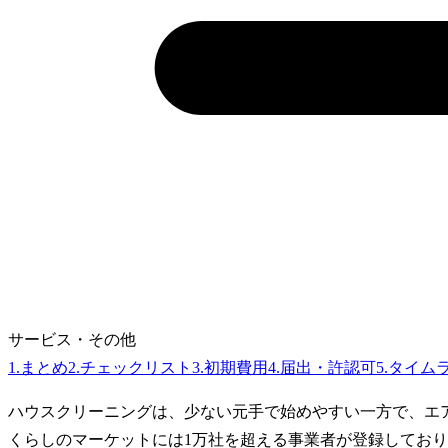
サービス・その他
1
.
まとめ
2
.
チェックリスト
3
.
初期費用
4
.
届出・許認可
5
.
タイム
ハウスクリーニングは、少ない元手で始めやすい一方で、エ
くらしのマーケットには1万社を超える事業者が登録してお