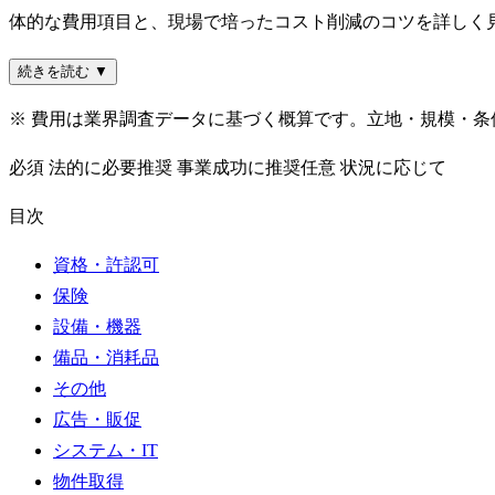
体的な費用項目と、現場で培ったコスト削減のコツを詳しく
続きを読む ▼
※ 費用は業界調査データに基づく概算です。立地・規模・
必須
法的に必要
推奨
事業成功に推奨
任意
状況に応じて
目次
資格・許認可
保険
設備・機器
備品・消耗品
その他
広告・販促
システム・IT
物件取得