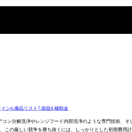
ライン
6
.
備品リスト
7
.
損益
8
.
補助金
アコン分解洗浄やレンジフード内部洗浄のような専門技術、そ
り、この厳しい競争を勝ち抜くには、しっかりとした初期費用