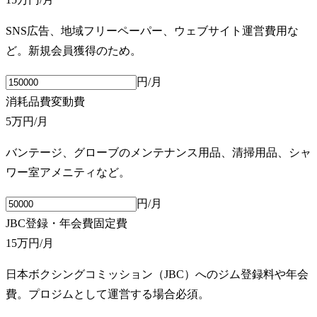
SNS広告、地域フリーペーパー、ウェブサイト運営費用な
ど。新規会員獲得のため。
円/月
消耗品費
変動費
5万円
/月
バンテージ、グローブのメンテナンス用品、清掃用品、シャ
ワー室アメニティなど。
円/月
JBC登録・年会費
固定費
15万円
/月
日本ボクシングコミッション（JBC）へのジム登録料や年会
費。プロジムとして運営する場合必須。