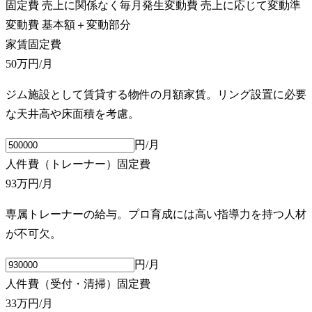
固定費
売上に関係なく毎月発生
変動費
売上に応じて変動
準
変動費
基本額＋変動部分
家賃
固定費
50万円
/月
ジム施設として賃貸する物件の月額家賃。リング設置に必要
な天井高や床面積を考慮。
円/月
人件費（トレーナー）
固定費
93万円
/月
専属トレーナーの給与。プロ育成には高い指導力を持つ人材
が不可欠。
円/月
人件費（受付・清掃）
固定費
33万円
/月