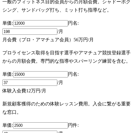
一般のフィットネス目的会員からの月額会費。シャドーボク
シング、サンドバッグ打ち、ミット打ち指導など。
単価:
円
名
:
/月
月会費（プロ・アマチュア会員）
56万円
/月
プロライセンス取得を目指す選手やアマチュア競技登録選手
からの月額会費。専門的な指導やスパーリング練習を含む。
単価:
円
名
:
/月
体験入会費
12万円
/月
新規顧客獲得のための体験レッスン費用。入会に繋がる重要
な窓口。
単価:
円
件
: