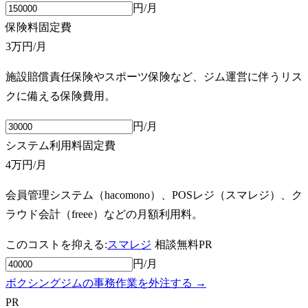
円/月
保険料
固定費
3万円
/月
施設賠償責任保険やスポーツ保険など、ジム運営に伴うリス
クに備える保険費用。
円/月
システム利用料
固定費
4万円
/月
会員管理システム（hacomono）、POSレジ（スマレジ）、ク
ラウド会計（freee）などの月額利用料。
このコストを抑える:
スマレジ
相談無料
PR
円/月
ボクシングジムの事務作業を外注する →
PR