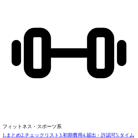
フィットネス・スポーツ系
1
.
まとめ
2
.
チェックリスト
3
.
初期費用
4
.
届出・許認可
5
.
タイム