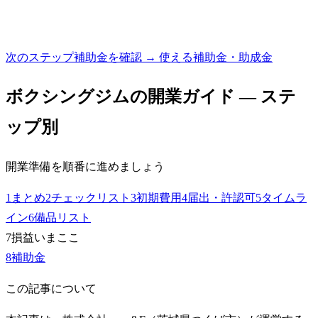
次のステップ
補助金を確認 → 使える補助金・助成金
ボクシングジム
の開業ガイド — ステ
ップ別
開業準備を順番に進めましょう
1
まとめ
2
チェックリスト
3
初期費用
4
届出・許認可
5
タイムラ
イン
6
備品リスト
7
損益
いまここ
8
補助金
この記事について