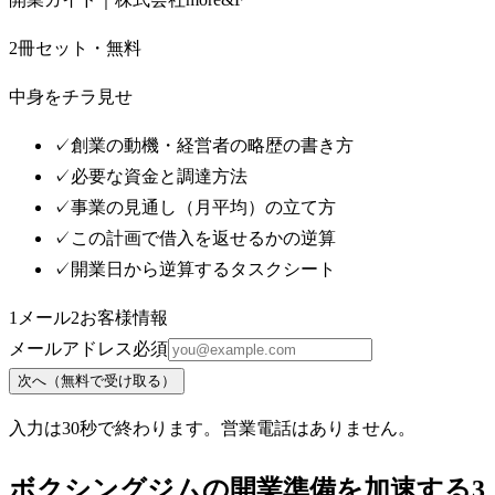
2冊セット・無料
中身をチラ見せ
✓
創業の動機・経営者の略歴の書き方
✓
必要な資金と調達方法
✓
事業の見通し（月平均）の立て方
✓
この計画で借入を返せるかの逆算
✓
開業日から逆算するタスクシート
1
メール
2
お客様情報
メールアドレス
必須
次へ（無料で受け取る）
入力は30秒で終わります。営業電話はありません。
ボクシングジムの開業準備を加速する3