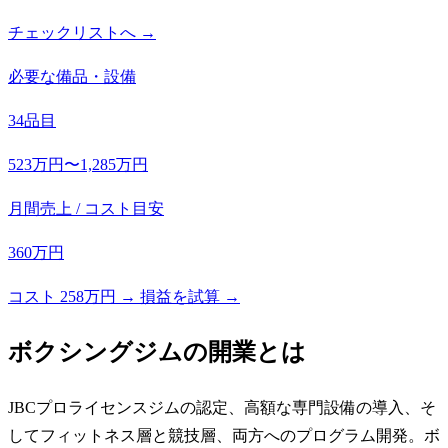
チェックリストへ →
必要な備品・設備
34品目
523万円〜1,285万円
月間売上 / コスト目安
360万円
コスト 258万円 → 損益を試算 →
ボクシングジム
の開業とは
JBCプロライセンスジムの認定、高額な専門設備の導入、そ
してフィットネス層と競技層、両方へのプログラム開発。ボ