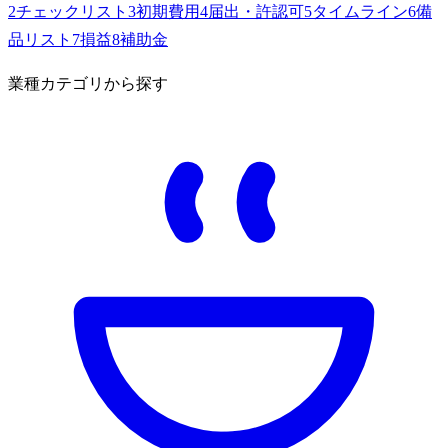
2
チェックリスト
3
初期費用
4
届出・許認可
5
タイムライン
6
備
品リスト
7
損益
8
補助金
業種カテゴリから探す