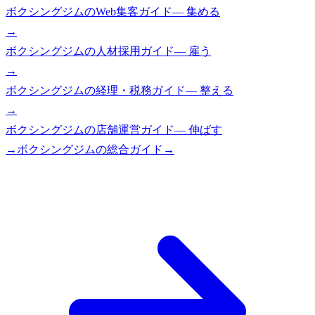
ボクシングジム
の
Web集客ガイド
—
集める
→
ボクシングジム
の
人材採用ガイド
—
雇う
→
ボクシングジム
の
経理・税務ガイド
—
整える
→
ボクシングジム
の
店舗運営ガイド
—
伸ばす
→
ボクシングジム
の総合ガイド
→