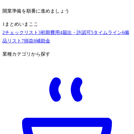
開業準備を順番に進めましょう
1
まとめ
いまここ
2
チェックリスト
3
初期費用
4
届出・許認可
5
タイムライン
6
備
品リスト
7
損益
8
補助金
業種カテゴリから探す