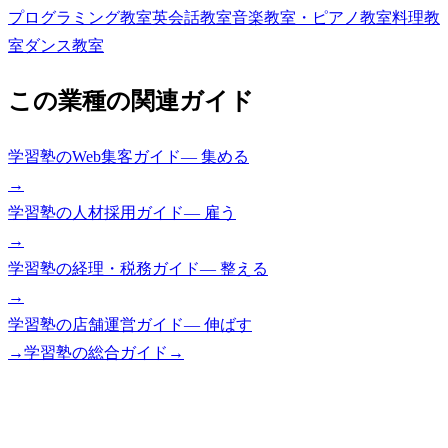
プログラミング教室
英会話教室
音楽教室・ピアノ教室
料理教
室
ダンス教室
この業種の関連ガイド
学習塾
の
Web集客ガイド
—
集める
→
学習塾
の
人材採用ガイド
—
雇う
→
学習塾
の
経理・税務ガイド
—
整える
→
学習塾
の
店舗運営ガイド
—
伸ばす
→
学習塾
の総合ガイド
→