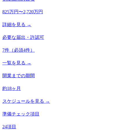
825万円〜2,720万円
詳細を見る →
必要な届出・許認可
7
件
（必須
4
件）
一覧を見る →
開業までの期間
約18ヶ月
スケジュールを見る →
準備チェック項目
24項目