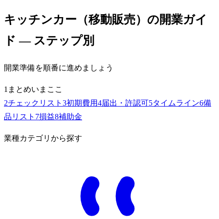
キッチンカー（移動販売）
の開業ガイ
ド — ステップ別
開業準備を順番に進めましょう
1
まとめ
いまここ
2
チェックリスト
3
初期費用
4
届出・許認可
5
タイムライン
6
備
品リスト
7
損益
8
補助金
業種カテゴリから探す