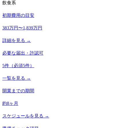
飲食系
初期費用の目安
383万円〜1,839万円
詳細を見る →
必要な届出・許認可
5
件
（必須
5
件）
一覧を見る →
開業までの期間
約8ヶ月
スケジュールを見る →