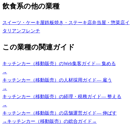
飲食系の他の業種
スイーツ・ケーキ屋
鉄板焼き・ステーキ店
弁当屋・惣菜店
イ
タリアン
フレンチ
この業種の関連ガイド
キッチンカー（移動販売）
の
Web集客ガイド
—
集める
→
キッチンカー（移動販売）
の
人材採用ガイド
—
雇う
→
キッチンカー（移動販売）
の
経理・税務ガイド
—
整える
→
キッチンカー（移動販売）
の
店舗運営ガイド
—
伸ばす
→
キッチンカー（移動販売）
の総合ガイド
→