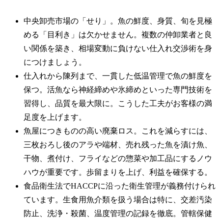
中央卸売市場の「せり」。魚の鮮度、身質、旬を見極
める「目利き」は欠かせません。複数の仲卸業者と良
い関係を築き、相場変動に負けない仕入れ交渉術を身
につけましょう。
仕入れから陳列まで、一貫した低温管理で魚の鮮度を
保つ。活魚なら神経締めや氷締めといった専門技術を
習得し、品質を最大限に。こうした工夫がお客様の満
足度を上げます。
魚屋につきものの高い廃棄ロス。これを減らすには、
三枚おろし後のアラや端材、売れ残った魚を漬け魚、
干物、煮付け、フライなどの惣菜や加工品にするノウ
ハウが重要です。歩留まりを上げ、利益を確保する。
食品衛生法でHACCPに沿った衛生管理が義務付けられ
ています。生食用魚介類を扱う場合は特に、交差汚染
防止、洗浄・殺菌、温度管理の記録を徹底。管轄保健