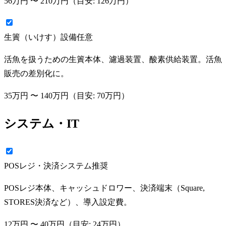
56万円
〜
210万円
（目安:
126万円
）
生簀（いけす）設備
任意
活魚を扱うための生簀本体、濾過装置、酸素供給装置。活魚
販売の差別化に。
35万円
〜
140万円
（目安:
70万円
）
システム・IT
POSレジ・決済システム
推奨
POSレジ本体、キャッシュドロワー、決済端末（Square,
STORES決済など）、導入設定費。
12万円
〜
40万円
（目安:
24万円
）