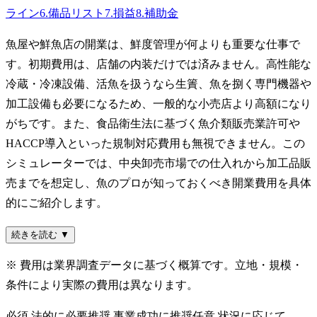
ライン
6
.
備品リスト
7
.
損益
8
.
補助金
魚屋や鮮魚店の開業は、鮮度管理が何よりも重要な仕事で
す。初期費用は、店舗の内装だけでは済みません。高性能な
冷蔵・冷凍設備、活魚を扱うなら生簀、魚を捌く専門機器や
加工設備も必要になるため、一般的な小売店より高額になり
がちです。また、食品衛生法に基づく魚介類販売業許可や
HACCP導入といった規制対応費用も無視できません。この
シミュレーターでは、中央卸売市場での仕入れから加工品販
売までを想定し、魚のプロが知っておくべき開業費用を具体
的にご紹介します。
続きを読む ▼
※ 費用は業界調査データに基づく概算です。立地・規模・
条件により実際の費用は異なります。
必須
法的に必要
推奨
事業成功に推奨
任意
状況に応じて