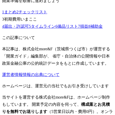
開業準備を順番に進めましょう
1
まとめ
2
チェックリスト
3
初期費用
いまここ
4
届出・許認可
5
タイムライン
6
備品リスト
7
損益
8
補助金
この記事について
本記事は、株式会社more&F（茨城県つくば市）が運営する
「開業ガイド」編集部が、 省庁・自治体の公開情報や日本
政策金融公庫の公的統計データをもとに作成しています。
運営者情報
情報の出典について
ホームページは、運営元の当社でもお引き受けしています
当サイトを運営する株式会社more&Fは、ホームページ制作
もしています。 開業予定の内容を伺って、
構成案とお見積
りを無料でお送りします
（5営業日以内・費用0円）。オンラ