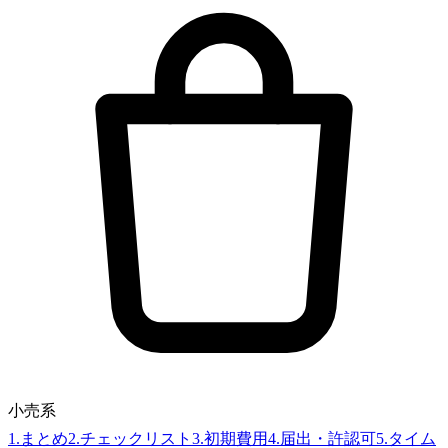
小売系
1
.
まとめ
2
.
チェックリスト
3
.
初期費用
4
.
届出・許認可
5
.
タイム