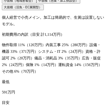
小規模（地域密着型）
中規模（惣菜・加工併設型）
大規模（活魚・EC展開型）
個人経営で小売メイン。加工は簡易的で、生簀は設置しない
モデル。
初期費用の内訳（目安 計
1,114万円
）
物件取得
11
%（
120万円
）
内装工事
25
%（
280万円
）
設備・
機器
33
%（
371万円
）
システム・IT
2
%（
24万円
）
資格・許
認可
2
%（
20万円
）
備品・消耗品
3
%（
35万円
）
広告・販促
2
%（
24万円
）
保険
1
%（
14万円
）
運転資金
14
%（
156万円
）
その他
6
%（
70万円
）
最低
591万円
目安