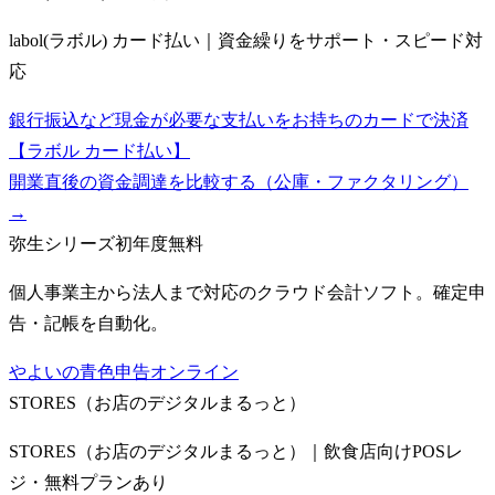
labol(ラボル) カード払い｜資金繰りをサポート・スピード対
応
銀行振込など現金が必要な支払いをお持ちのカードで決済
【ラボル カード払い】
開業直後の資金調達を比較する（公庫・ファクタリング）
→
弥生シリーズ
初年度無料
個人事業主から法人まで対応のクラウド会計ソフト。確定申
告・記帳を自動化。
やよいの青色申告オンライン
STORES（お店のデジタルまるっと）
STORES（お店のデジタルまるっと）｜飲食店向けPOSレ
ジ・無料プランあり