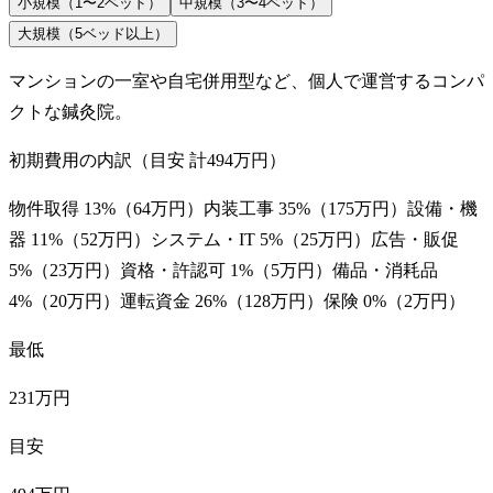
小規模（1〜2ベッド）
中規模（3〜4ベッド）
大規模（5ベッド以上）
マンションの一室や自宅併用型など、個人で運営するコンパ
クトな鍼灸院。
初期費用の内訳（目安 計
494万円
）
物件取得
13
%（
64万円
）
内装工事
35
%（
175万円
）
設備・機
器
11
%（
52万円
）
システム・IT
5
%（
25万円
）
広告・販促
5
%（
23万円
）
資格・許認可
1
%（
5万円
）
備品・消耗品
4
%（
20万円
）
運転資金
26
%（
128万円
）
保険
0
%（
2万円
）
最低
231万円
目安