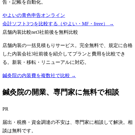
告・記帳を自動化。
やよいの青色申告オンライン
会計ソフト3つを比較する（やよい・MF・freee）
→
店舗内装比較net
3社前後を無料比較
店舗内装の一括見積もりサービス。完全無料で、規定に合格
した内装会社3社前後を紹介してプランと費用を比較でき
る。新装・移転・リニューアルに対応。
鍼灸院の内装費を複数社で比較 →
鍼灸院
の開業、専門家に無料で相談
PR
届出・税務・資金調達の不安は、専門家に相談して解決。相
談は無料です。