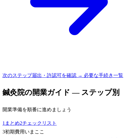
次のステップ
届出・許認可を確認 → 必要な手続き一覧
鍼灸院
の開業ガイド — ステップ別
開業準備を順番に進めましょう
1
まとめ
2
チェックリスト
3
初期費用
いまここ