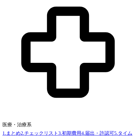
医療・治療系
1
.
まとめ
2
.
チェックリスト
3
.
初期費用
4
.
届出・許認可
5
.
タイム