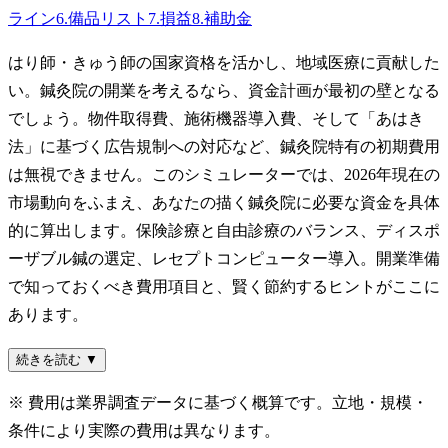
ライン
6
.
備品リスト
7
.
損益
8
.
補助金
はり師・きゅう師の国家資格を活かし、地域医療に貢献した
い。鍼灸院の開業を考えるなら、資金計画が最初の壁となる
でしょう。物件取得費、施術機器導入費、そして「あはき
法」に基づく広告規制への対応など、鍼灸院特有の初期費用
は無視できません。このシミュレーターでは、2026年現在の
市場動向をふまえ、あなたの描く鍼灸院に必要な資金を具体
的に算出します。保険診療と自由診療のバランス、ディスポ
ーザブル鍼の選定、レセプトコンピューター導入。開業準備
で知っておくべき費用項目と、賢く節約するヒントがここに
あります。
続きを読む ▼
※ 費用は業界調査データに基づく概算です。立地・規模・
条件により実際の費用は異なります。