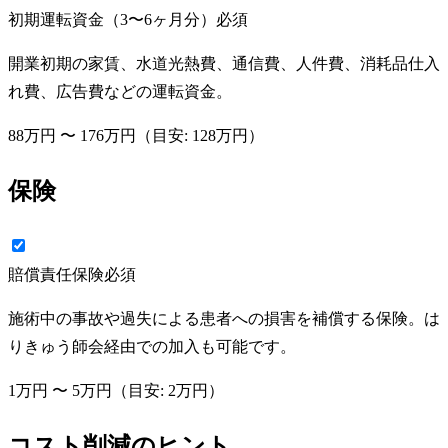
初期運転資金（3〜6ヶ月分）
必須
開業初期の家賃、水道光熱費、通信費、人件費、消耗品仕入
れ費、広告費などの運転資金。
88万円
〜
176万円
（目安:
128万円
）
保険
賠償責任保険
必須
施術中の事故や過失による患者への損害を補償する保険。は
りきゅう師会経由での加入も可能です。
1万円
〜
5万円
（目安:
2万円
）
コスト削減のヒント