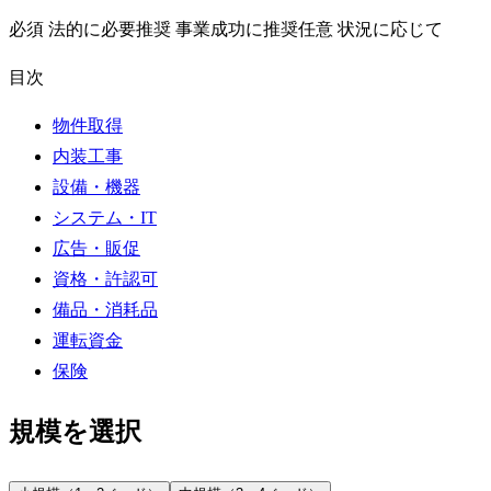
必須
法的に必要
推奨
事業成功に推奨
任意
状況に応じて
目次
物件取得
内装工事
設備・機器
システム・IT
広告・販促
資格・許認可
備品・消耗品
運転資金
保険
規模を選択