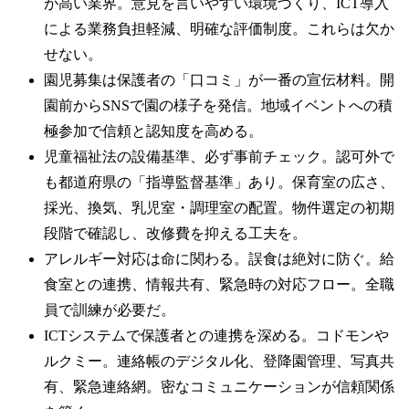
が高い業界。意見を言いやすい環境づくり、ICT導入
による業務負担軽減、明確な評価制度。これらは欠か
せない。
園児募集は保護者の「口コミ」が一番の宣伝材料。開
園前からSNSで園の様子を発信。地域イベントへの積
極参加で信頼と認知度を高める。
児童福祉法の設備基準、必ず事前チェック。認可外で
も都道府県の「指導監督基準」あり。保育室の広さ、
採光、換気、乳児室・調理室の配置。物件選定の初期
段階で確認し、改修費を抑える工夫を。
アレルギー対応は命に関わる。誤食は絶対に防ぐ。給
食室との連携、情報共有、緊急時の対応フロー。全職
員で訓練が必要だ。
ICTシステムで保護者との連携を深める。コドモンや
ルクミー。連絡帳のデジタル化、登降園管理、写真共
有、緊急連絡網。密なコミュニケーションが信頼関係