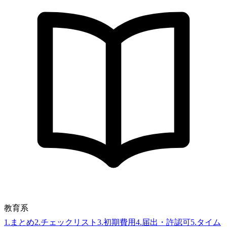
教育系
1
.
まとめ
2
.
チェックリスト
3
.
初期費用
4
.
届出・許認可
5
.
タイム