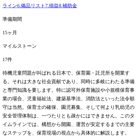
ライン
6
.
備品リスト
7
.
損益
8
.
補助金
準備期間
15ヶ月
マイルストーン
17件
待機児童問題が叫ばれる日本で、保育園・託児所を開業す
る。それは大きな社会貢献であり、同時に多岐にわたる準備
と専門知識を要します。特に認可外保育施設や小規模保育事
業の場合、児童福祉法、建築基準法、消防法といった法令順
守は当然。保育士の確保、園児募集、そして何より乳幼児の
安全管理体制は、一つたりとも疎かにはできません。このタ
イムラインでは、構想から開園、運営が安定するまでの主要
なステップを、保育現場の視点から具体的に解説します。