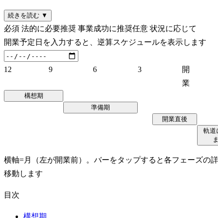
続きを読む ▼
必須
法的に必要
推奨
事業成功に推奨
任意
状況に応じて
開業予定日を入力すると、逆算スケジュールを表示します
12
9
6
3
開
業
構想期
準備期
開業直後
軌道
横軸=月（左が開業前）。バーをタップすると各フェーズの
移動します
目次
構想期