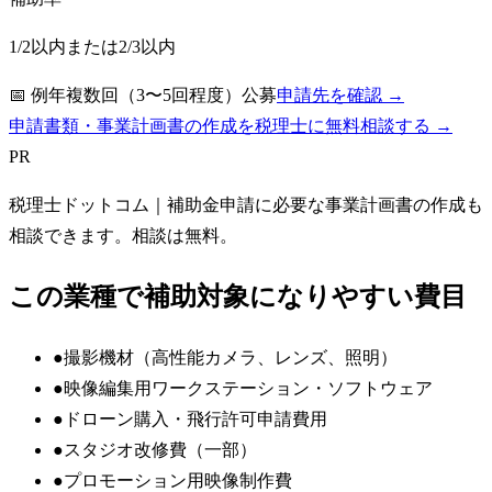
1/2以内または2/3以内
📅
例年複数回（3〜5回程度）公募
申請先を確認 →
申請書類・事業計画書の作成を税理士に無料相談する →
PR
税理士ドットコム
｜補助金申請に必要な事業計画書の作成も
相談できます。相談は無料。
この業種で補助対象になりやすい費目
●
撮影機材（高性能カメラ、レンズ、照明）
●
映像編集用ワークステーション・ソフトウェア
●
ドローン購入・飛行許可申請費用
●
スタジオ改修費（一部）
●
プロモーション用映像制作費