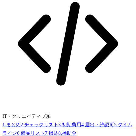
IT・クリエイティブ系
1
.
まとめ
2
.
チェックリスト
3
.
初期費用
4
.
届出・許認可
5
.
タイム
ライン
6
.
備品リスト
7
.
損益
8
.
補助金