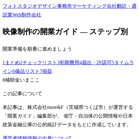
フォトスタジオ
デザイン事務所
マーケティング会社
翻訳・通
訳業
Web制作会社
映像制作
の開業ガイド — ステップ別
開業準備を順番に進めましょう
1
まとめ
2
チェックリスト
3
初期費用
4
届出・許認可
5
タイムラ
イン
6
備品リスト
7
損益
8
補助金
いまここ
この記事について
本記事は、株式会社more&F（茨城県つくば市）が運営する
「開業ガイド」編集部が、 省庁・自治体の公開情報や日本
政策金融公庫の公的統計データをもとに作成しています。
運営者情報
情報の出典について