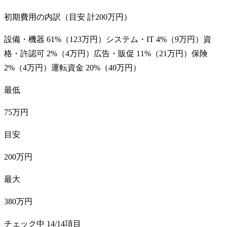
初期費用の内訳（目安 計
200万円
）
設備・機器
61
%（
123万円
）
システム・IT
4
%（
9万円
）
資
格・許認可
2
%（
4万円
）
広告・販促
11
%（
21万円
）
保険
2
%（
4万円
）
運転資金
20
%（
40万円
）
最低
75万円
目安
200万円
最大
380万円
チェック中
14
/
14
項目