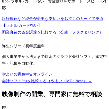
labol(ラボル) カード払い｜資金繰りをサポート・スピード対
応
銀行振込など現金が必要な支払いをお持ちのカードで決済
【ラボル カード払い】
開業直後の資金調達を比較する（公庫・ファクタリング）
→
弥生シリーズ
初年度無料
個人事業主から法人まで対応のクラウド会計ソフト。確定申
告・記帳を自動化。
やよいの青色申告オンライン
会計ソフト3つを比較する（やよい・MF・freee）
→
映像制作
の開業、専門家に無料で相談
PR