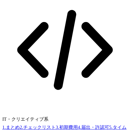
IT・クリエイティブ系
1
.
まとめ
2
.
チェックリスト
3
.
初期費用
4
.
届出・許認可
5
.
タイム