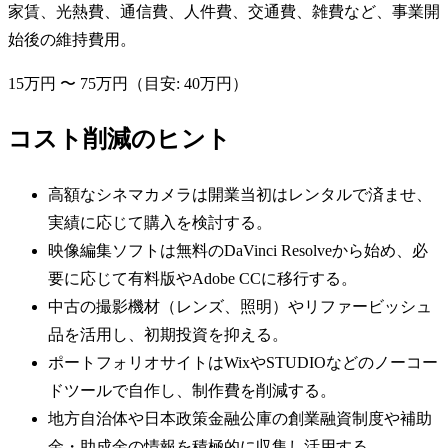
家賃、光熱費、通信費、人件費、交通費、雑費など、事業開
始後の維持費用。
15万円
〜
75万円
（目安:
40万円
）
コスト削減のヒント
高額なシネマカメラは開業当初はレンタルで済ませ、
実績に応じて購入を検討する。
映像編集ソフトは無料のDaVinci Resolveから始め、必
要に応じて有料版やAdobe CCに移行する。
中古の撮影機材（レンズ、照明）やリファービッシュ
品を活用し、初期投資を抑える。
ポートフォリオサイトはWixやSTUDIOなどのノーコー
ドツールで自作し、制作費を削減する。
地方自治体や日本政策金融公庫の創業融資制度や補助
金・助成金の情報を積極的に収集し活用する。