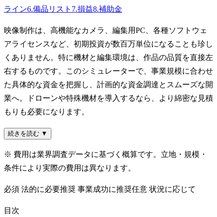
ライン
6
.
備品リスト
7
.
損益
8
.
補助金
映像制作は、高機能なカメラ、編集用PC、各種ソフトウェ
アライセンスなど、初期投資が数百万単位になることも珍し
くありません。特に機材と編集環境は、作品の品質を直接左
右するものです。このシミュレーターで、事業規模に合わせ
た具体的な資金を把握し、計画的な資金調達とスムーズな開
業へ。ドローンや特殊機材を導入するなら、より綿密な見積
もりも必要になります。
続きを読む ▼
※ 費用は業界調査データに基づく概算です。立地・規模・
条件により実際の費用は異なります。
必須
法的に必要
推奨
事業成功に推奨
任意
状況に応じて
目次