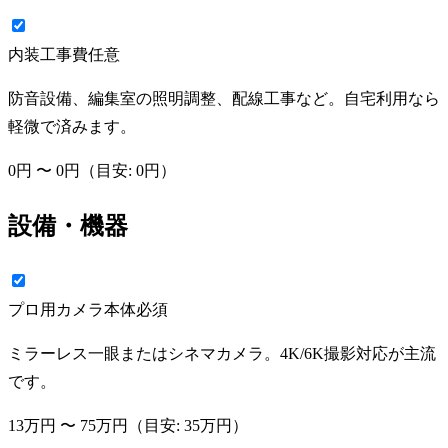
内装工事費
任意
防音設備、編集室の照明調整、配線工事など。自宅利用なら
軽微で済みます。
0円
〜
0円
（目安:
0円
）
設備・機器
プロ用カメラ本体
必須
ミラーレス一眼またはシネマカメラ。4K/6K撮影対応が主流
です。
13万円
〜
75万円
（目安:
35万円
）