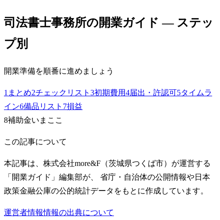
司法書士事務所
の開業ガイド — ステッ
プ別
開業準備を順番に進めましょう
1
まとめ
2
チェックリスト
3
初期費用
4
届出・許認可
5
タイムラ
イン
6
備品リスト
7
損益
8
補助金
いまここ
この記事について
本記事は、株式会社more&F（茨城県つくば市）が運営する
「開業ガイド」編集部が、 省庁・自治体の公開情報や日本
政策金融公庫の公的統計データをもとに作成しています。
運営者情報
情報の出典について