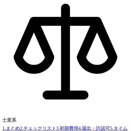
士業系
1
.
まとめ
2
.
チェックリスト
3
.
初期費用
4
.
届出・許認可
5
.
タイム