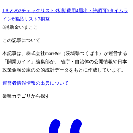
1
まとめ
2
チェックリスト
3
初期費用
4
届出・許認可
5
タイムラ
イン
6
備品リスト
7
損益
8
補助金
いまここ
この記事について
本記事は、株式会社more&F（茨城県つくば市）が運営する
「開業ガイド」編集部が、 省庁・自治体の公開情報や日本
政策金融公庫の公的統計データをもとに作成しています。
運営者情報
情報の出典について
業種カテゴリから探す