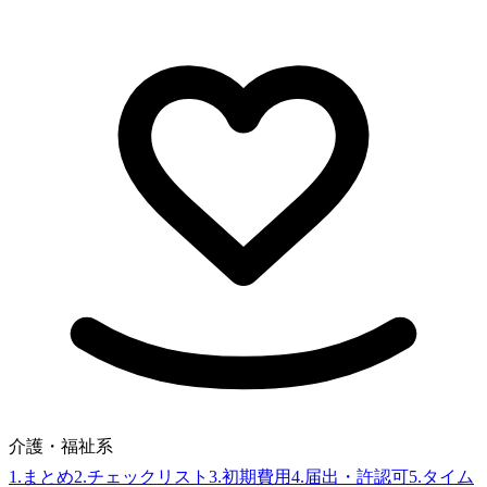
介護・福祉系
1
.
まとめ
2
.
チェックリスト
3
.
初期費用
4
.
届出・許認可
5
.
タイム