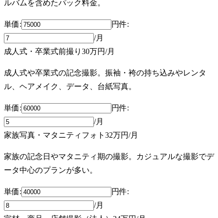
ルバムを含めたパック料金。
単価:
円
件
:
/月
成人式・卒業式前撮り
30万円
/月
成人式や卒業式の記念撮影。振袖・袴の持ち込みやレンタ
ル、ヘアメイク、データ、台紙写真。
単価:
円
件
:
/月
家族写真・マタニティフォト
32万円
/月
家族の記念日やマタニティ期の撮影。カジュアルな撮影でデ
ータ中心のプランが多い。
単価:
円
件
:
/月