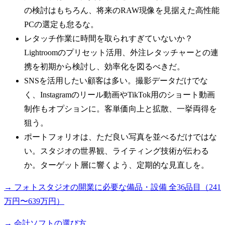
の検討はもちろん、将来のRAW現像を見据えた高性能
PCの選定も怠るな。
レタッチ作業に時間を取られすぎていないか？
Lightroomのプリセット活用、外注レタッチャーとの連
携を初期から検討し、効率化を図るべきだ。
SNSを活用したい顧客は多い。撮影データだけでな
く、Instagramのリール動画やTikTok用のショート動画
制作もオプションに。客単価向上と拡散、一挙両得を
狙う。
ポートフォリオは、ただ良い写真を並べるだけではな
い。スタジオの世界観、ライティング技術が伝わる
か。ターゲット層に響くよう、定期的な見直しを。
→ フォトスタジオの開業に必要な備品・設備 全36品目（241
万円〜639万円）
→ 会計ソフトの選び方