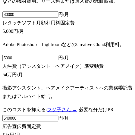
などの機材費用。リース料または購入費の減価償却。
円/月
レタッチソフト月額利用料
固定費
5,000円
/月
Adobe Photoshop、LightroomなどのCreative Cloud利用料。
円/月
人件費（アシスタント・ヘアメイク）
準変動費
54万円
/月
撮影アシスタント、ヘアメイクアーティストへの業務委託費
またはアルバイト給与。
このコストを抑える:
フジ子さん →
必要な分だけ
PR
円/月
広告宣伝費
固定費
5万円
/月