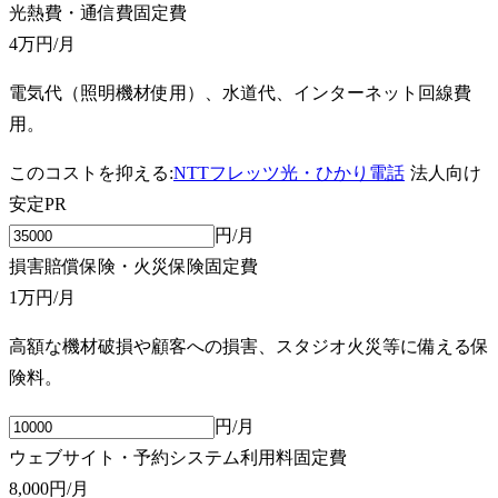
光熱費・通信費
固定費
4万円
/月
電気代（照明機材使用）、水道代、インターネット回線費
用。
このコストを抑える:
NTTフレッツ光・ひかり電話
法人向け
安定
PR
円/月
損害賠償保険・火災保険
固定費
1万円
/月
高額な機材破損や顧客への損害、スタジオ火災等に備える保
険料。
円/月
ウェブサイト・予約システム利用料
固定費
8,000円
/月