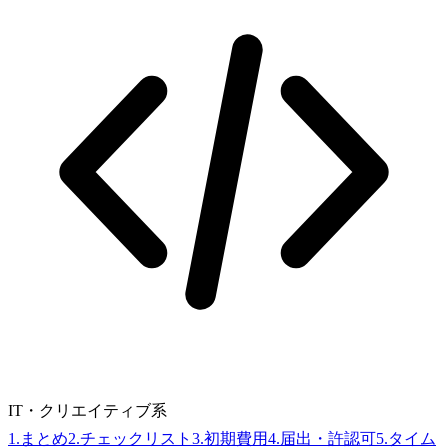
IT・クリエイティブ系
1
.
まとめ
2
.
チェックリスト
3
.
初期費用
4
.
届出・許認可
5
.
タイム