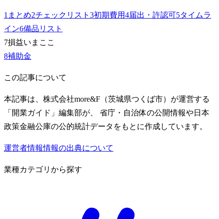
1
まとめ
2
チェックリスト
3
初期費用
4
届出・許認可
5
タイムラ
イン
6
備品リスト
7
損益
いまここ
8
補助金
この記事について
本記事は、株式会社more&F（茨城県つくば市）が運営する
「開業ガイド」編集部が、 省庁・自治体の公開情報や日本
政策金融公庫の公的統計データをもとに作成しています。
運営者情報
情報の出典について
業種カテゴリから探す