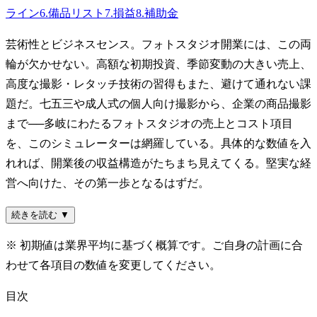
ライン
6
.
備品リスト
7
.
損益
8
.
補助金
芸術性とビジネスセンス。フォトスタジオ開業には、この両
輪が欠かせない。高額な初期投資、季節変動の大きい売上、
高度な撮影・レタッチ技術の習得もまた、避けて通れない課
題だ。七五三や成人式の個人向け撮影から、企業の商品撮影
まで──多岐にわたるフォトスタジオの売上とコスト項目
を、このシミュレーターは網羅している。具体的な数値を入
れれば、開業後の収益構造がたちまち見えてくる。堅実な経
営へ向けた、その第一歩となるはずだ。
続きを読む ▼
※ 初期値は業界平均に基づく概算です。ご自身の計画に合
わせて各項目の数値を変更してください。
目次