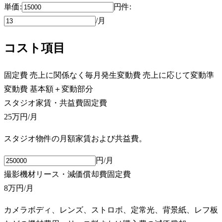
単価:
円
件
:
/月
コスト項目
固定費
売上に関係なく毎月発生
変動費
売上に応じて変動
準
変動費
基本額＋変動部分
スタジオ家賃・共益費
固定費
25万円
/月
スタジオ物件の月額家賃および共益費。
円/月
撮影機材リース・減価償却費
固定費
8万円
/月
カメラボディ、レンズ、ストロボ、定常光、背景紙、レフ板