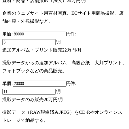
宣材・商品・店舗撮影（法人）
24万円
/月
企業のウェブサイト用宣材写真、ECサイト用商品撮影、店
舗内観・外観撮影など。
単価:
円
件
:
/月
追加アルバム・プリント販売
22万円
/月
撮影データからの追加アルバム、高級台紙、大判プリント、
フォトブックなどの商品販売。
単価:
円
件
:
/月
撮影データのみ販売
20万円
/月
撮影データ（RAW現像済みJPEG）をCD-Rやオンラインス
トレージで納品する。