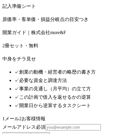
記入準備シート
原価率・客単価・損益分岐点の目安つき
開業ガイド｜株式会社more&F
2冊セット・無料
中身をチラ見せ
✓
創業の動機・経営者の略歴の書き方
✓
必要な資金と調達方法
✓
事業の見通し（月平均）の立て方
✓
この計画で借入を返せるかの逆算
✓
開業日から逆算するタスクシート
1
メール
2
お客様情報
メールアドレス
必須