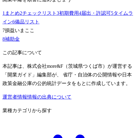
1
まとめ
2
チェックリスト
3
初期費用
4
届出・許認可
5
タイムラ
イン
6
備品リスト
7
損益
いまここ
8
補助金
この記事について
本記事は、株式会社more&F（茨城県つくば市）が運営する
「開業ガイド」編集部が、 省庁・自治体の公開情報や日本
政策金融公庫の公的統計データをもとに作成しています。
運営者情報
情報の出典について
業種カテゴリから探す