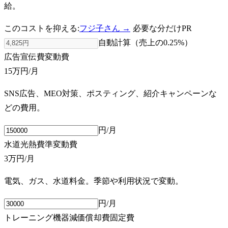
給。
このコストを抑える:
フジ子さん →
必要な分だけ
PR
自動計算（売上の
0.25
%）
広告宣伝費
変動費
15万円
/月
SNS広告、MEO対策、ポスティング、紹介キャンペーンな
どの費用。
円/月
水道光熱費
準変動費
3万円
/月
電気、ガス、水道料金。季節や利用状況で変動。
円/月
トレーニング機器減価償却費
固定費