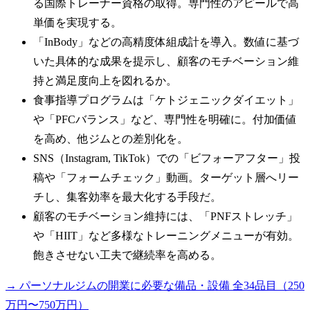
る国際トレーナー資格の取得。専門性のアピールで高
単価を実現する。
「InBody」などの高精度体組成計を導入。数値に基づ
いた具体的な成果を提示し、顧客のモチベーション維
持と満足度向上を図れるか。
食事指導プログラムは「ケトジェニックダイエット」
や「PFCバランス」など、専門性を明確に。付加価値
を高め、他ジムとの差別化を。
SNS（Instagram, TikTok）での「ビフォーアフター」投
稿や「フォームチェック」動画。ターゲット層へリー
チし、集客効率を最大化する手段だ。
顧客のモチベーション維持には、「PNFストレッチ」
や「HIIT」など多様なトレーニングメニューが有効。
飽きさせない工夫で継続率を高める。
→ パーソナルジムの開業に必要な備品・設備 全34品目（250
万円〜750万円）