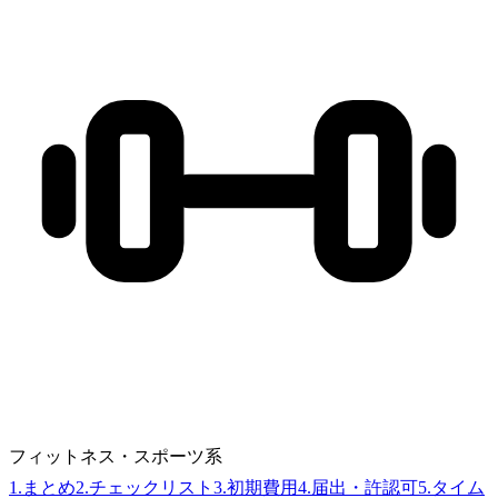
フィットネス・スポーツ系
1
.
まとめ
2
.
チェックリスト
3
.
初期費用
4
.
届出・許認可
5
.
タイム