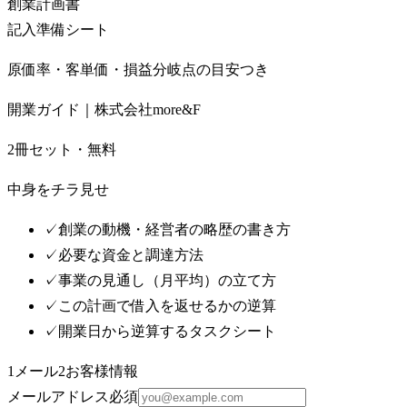
創業計画書
記入準備シート
原価率・客単価・損益分岐点の目安つき
開業ガイド｜株式会社more&F
2冊セット・無料
中身をチラ見せ
✓
創業の動機・経営者の略歴の書き方
✓
必要な資金と調達方法
✓
事業の見通し（月平均）の立て方
✓
この計画で借入を返せるかの逆算
✓
開業日から逆算するタスクシート
1
メール
2
お客様情報
メールアドレス
必須