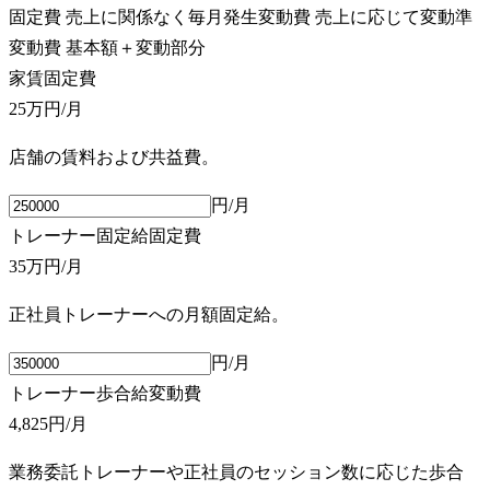
固定費
売上に関係なく毎月発生
変動費
売上に応じて変動
準
変動費
基本額＋変動部分
家賃
固定費
25万円
/月
店舗の賃料および共益費。
円/月
トレーナー固定給
固定費
35万円
/月
正社員トレーナーへの月額固定給。
円/月
トレーナー歩合給
変動費
4,825円
/月
業務委託トレーナーや正社員のセッション数に応じた歩合