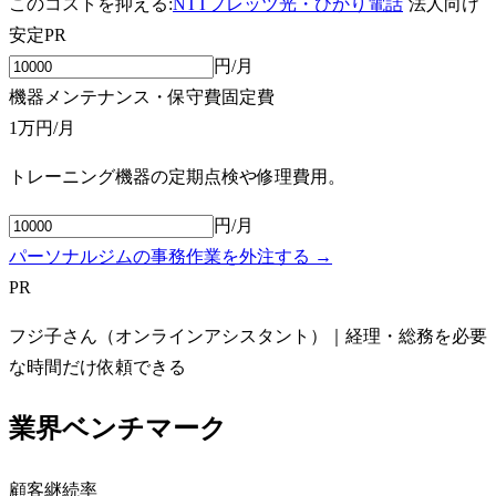
このコストを抑える:
NTTフレッツ光・ひかり電話
法人向け
安定
PR
円/月
機器メンテナンス・保守費
固定費
1万円
/月
トレーニング機器の定期点検や修理費用。
円/月
パーソナルジムの事務作業を外注する →
PR
フジ子さん（オンラインアシスタント）｜経理・総務を必要
な時間だけ依頼できる
業界ベンチマーク
顧客継続率