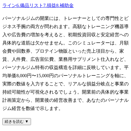
ライン
6
.
備品リスト
7
.
損益
8
.
補助金
パーソナルジムの開業には、トレーナーとしての専門性とビ
ジネス手腕の両方が問われます。高額なトレーニング機器導
入や広告費の増加を考えると、初期投資回収と安定経営への
具体的な道筋は欠かせません。このシミュレーターは、月額
会費や回数券、プロテイン物販といった売上項目から、家
賃、人件費、広告宣伝費、業務用サプリメント仕入れなど、
パーソナルジム特有の収益構造を詳細に反映しています。平
均単価8,000円〜15,000円のパーソナルトレーニングを軸に、
実際の数値を入力することで、リアルな損益分岐点と事業の
持続可能性が可視化されるでしょう。開業前の具体的な事業
計画策定から、開業後の経営改善まで、あなたのパーソナル
ジム経営を数値で示します。
続きを読む ▼