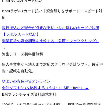
labol(ラボル) カード払い
labol(ラボル) カード払い｜資金繰りをサポート・スピード対
応
銀行振込など現金が必要な支払いをお持ちのカードで決済
【ラボル カード払い】
開業直後の資金調達を比較する（公庫・ファクタリング）
→
弥生シリーズ
初年度無料
個人事業主から法人まで対応のクラウド会計ソフト。確定申
告・記帳を自動化。
やよいの青色申告オンライン
会計ソフト3つを比較する（やよい・MF・freee）
→
BMフランチャイズ
資料請求無料
100件以上のフランチャイズを比較し、無料で一括資料請求