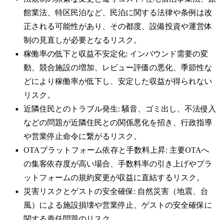
館業法、特区民泊など、民泊に関する法律や条例は改
正される可能性があり、その都度、設備投資や運営体
制の見直しが必要となるリスク。
稼働率の低下と収益不安定化: インバウンド需要の変
動、競合施設の増加、レビュー評価の悪化、季節性な
どにより稼働率が低下し、安定した収益が得られない
リスク。
近隣住民とのトラブル発生: 騒音、ゴミ出し、不法侵入
などの問題が近隣住民との関係悪化を招き、行政指導
や営業停止命令に繋がるリスク。
OTAプラットフォーム依存と手数料上昇: 主要OTAへ
の集客依存度が高い場合、手数料率の引き上げやプラ
ットフォームの規約変更が収益に直結するリスク。
災害リスクとゲストの安全確保: 自然災害（地震、台
風）による施設損壊や営業停止、ゲストの安全確保に
関する責任問題のリスク。