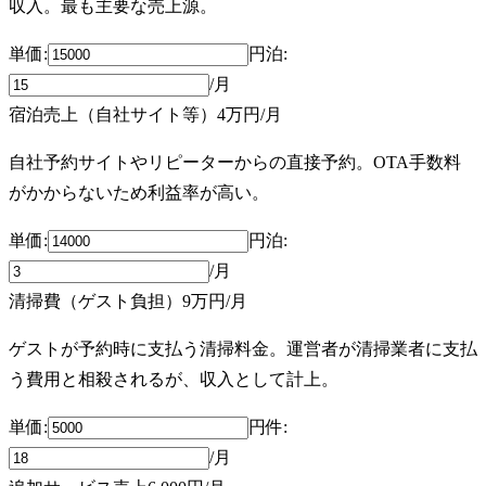
収入。最も主要な売上源。
単価:
円
泊
:
/月
宿泊売上（自社サイト等）
4万円
/月
自社予約サイトやリピーターからの直接予約。OTA手数料
がかからないため利益率が高い。
単価:
円
泊
:
/月
清掃費（ゲスト負担）
9万円
/月
ゲストが予約時に支払う清掃料金。運営者が清掃業者に支払
う費用と相殺されるが、収入として計上。
単価:
円
件
:
/月