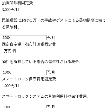
損害保険料
固定費
3,000円
/月
民泊運営における万一の事故やゲストによる器物損壊に備え
る保険料。
円/月
固定資産税・都市計画税
固定費
1万円
/月
物件を所有している場合の毎年課される税金。
円/月
スマートロック保守費用
固定費
1,000円
/月
スマートロックシステムの月額利用料や保守費用。
円/月