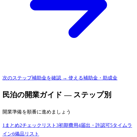
次のステップ
補助金を確認 → 使える補助金・助成金
民泊
の開業ガイド — ステップ別
開業準備を順番に進めましょう
1
まとめ
2
チェックリスト
3
初期費用
4
届出・許認可
5
タイムラ
イン
6
備品リスト