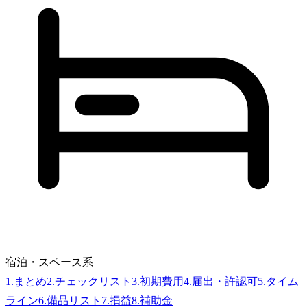
宿泊・スペース系
1
.
まとめ
2
.
チェックリスト
3
.
初期費用
4
.
届出・許認可
5
.
タイム
ライン
6
.
備品リスト
7
.
損益
8
.
補助金