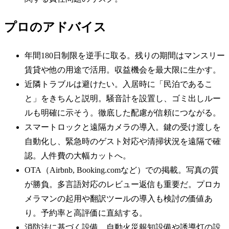
プロのアドバイス
年間180日制限を逆手に取る。残りの期間はマンスリー
賃貸や他の用途で活用。収益機会を最大限に生かす。
近隣トラブルは避けたい。入居時に「民泊であるこ
と」をきちんと説明。騒音計を設置し、ゴミ出しルー
ルも明確に示そう。徹底した配慮が信頼につながる。
スマートロックと遠隔カメラの導入。鍵の受け渡しを
自動化し、緊急時のゲスト対応や清掃状況を遠隔で確
認。人件費の大幅カットへ。
OTA（Airbnb, Booking.comなど）での掲載。写真の質
が勝負。多言語対応のレビュー返信も重要だ。プロカ
メラマンの起用や翻訳ツールの導入も検討の価値あ
り。予約率と高評価に直結する。
消防法に基づく設備。自動火災報知設備や誘導灯の設