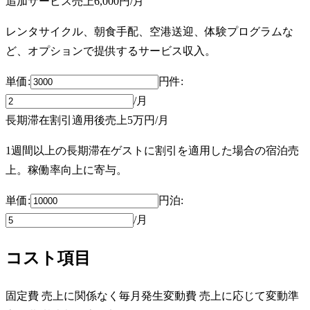
追加サービス売上
6,000円
/月
レンタサイクル、朝食手配、空港送迎、体験プログラムな
ど、オプションで提供するサービス収入。
単価:
円
件
:
/月
長期滞在割引適用後売上
5万円
/月
1週間以上の長期滞在ゲストに割引を適用した場合の宿泊売
上。稼働率向上に寄与。
単価:
円
泊
:
/月
コスト項目
固定費
売上に関係なく毎月発生
変動費
売上に応じて変動
準