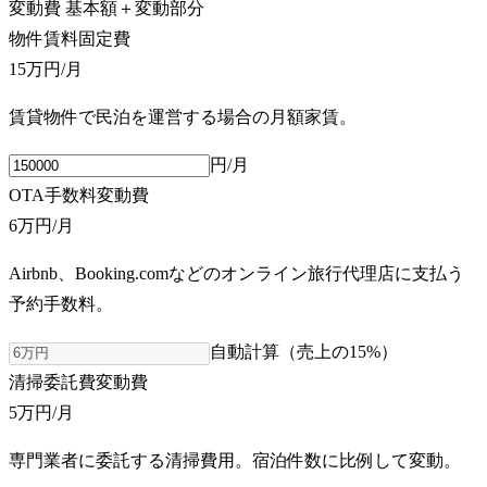
変動費
基本額＋変動部分
物件賃料
固定費
15万円
/月
賃貸物件で民泊を運営する場合の月額家賃。
円/月
OTA手数料
変動費
6万円
/月
Airbnb、Booking.comなどのオンライン旅行代理店に支払う
予約手数料。
自動計算（売上の
15
%）
清掃委託費
変動費
5万円
/月
専門業者に委託する清掃費用。宿泊件数に比例して変動。