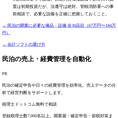
置は初期投資だが、法遵守は絶対。管轄消防署への事
前相談で、必要な設備を正確に把握しておくこと。
→ 民泊の開業に必要な備品・設備 全30品目（67万円〜184万
円）
→ 会計ソフトの選び方
民泊の売上・経費管理を自動化
PR
民泊の確定申告や日々の経費管理を効率化。売上データの分
析で経営判断をサポートします。
税理士ドットコム
無料で相談
登録税理士数7,000名以上。開業届・確定申告・節税対策ま