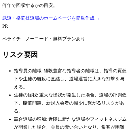
何年で回収するかの目安。
武道・格闘技道場のホームページを簡単作成 →
PR
ペライチ｜ノーコード・無料プランあり
リスク要因
指導員の離職: 経験豊富な指導者の離職は、指導の質低
下や生徒の離反に直結し、道場運営に大きな打撃を与
える。
生徒の怪我: 重大な怪我が発生した場合、道場の評判低
下、賠償問題、新規入会者の減少に繋がるリスクがあ
る。
競合道場の増加: 近隣に新たな道場やフィットネスジム
が開業した場合、会員の奪い合いとなり、集客が困難