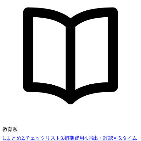
教育系
1
.
まとめ
2
.
チェックリスト
3
.
初期費用
4
.
届出・許認可
5
.
タイム