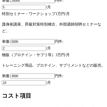
単価:
円
件
:
/月
特別セミナー・ワークショップ
1万円
/月
護身術講座、昇級対策特別稽古、外部講師招聘セミナーな
ど。
単価:
円
件
:
/月
物販（プロテイン・サプリ等）
3万円
/月
トレーニング用品、プロテイン、サプリメントなどの販売。
単価:
円
件
:
/月
コスト項目