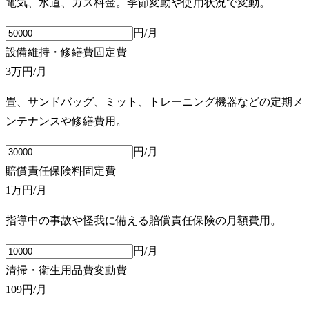
電気、水道、ガス料金。季節変動や使用状況で変動。
円/月
設備維持・修繕費
固定費
3万円
/月
畳、サンドバッグ、ミット、トレーニング機器などの定期メ
ンテナンスや修繕費用。
円/月
賠償責任保険料
固定費
1万円
/月
指導中の事故や怪我に備える賠償責任保険の月額費用。
円/月
清掃・衛生用品費
変動費
109円
/月