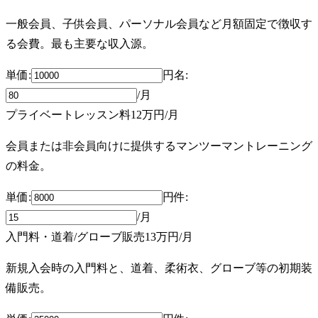
一般会員、子供会員、パーソナル会員など月額固定で徴収す
る会費。最も主要な収入源。
単価:
円
名
:
/月
プライベートレッスン料
12万円
/月
会員または非会員向けに提供するマンツーマントレーニング
の料金。
単価:
円
件
:
/月
入門料・道着/グローブ販売
13万円
/月
新規入会時の入門料と、道着、柔術衣、グローブ等の初期装
備販売。