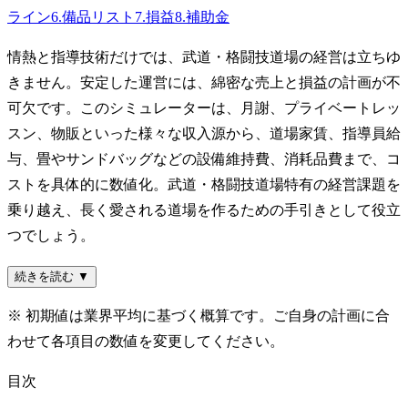
ライン
6
.
備品リスト
7
.
損益
8
.
補助金
情熱と指導技術だけでは、武道・格闘技道場の経営は立ちゆ
きません。安定した運営には、綿密な売上と損益の計画が不
可欠です。このシミュレーターは、月謝、プライベートレッ
スン、物販といった様々な収入源から、道場家賃、指導員給
与、畳やサンドバッグなどの設備維持費、消耗品費まで、コ
ストを具体的に数値化。武道・格闘技道場特有の経営課題を
乗り越え、長く愛される道場を作るための手引きとして役立
つでしょう。
続きを読む ▼
※ 初期値は業界平均に基づく概算です。ご自身の計画に合
わせて各項目の数値を変更してください。
目次