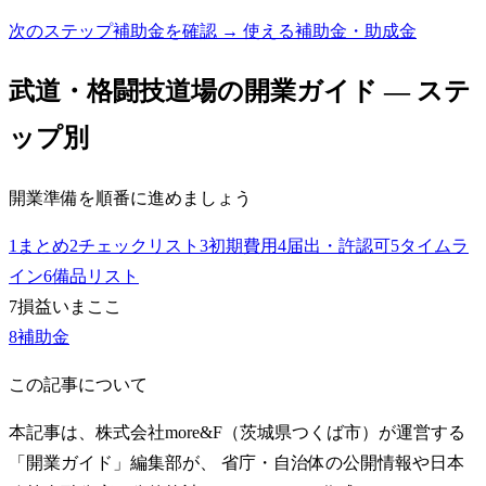
次のステップ
補助金を確認 → 使える補助金・助成金
武道・格闘技道場
の開業ガイド — ステ
ップ別
開業準備を順番に進めましょう
1
まとめ
2
チェックリスト
3
初期費用
4
届出・許認可
5
タイムラ
イン
6
備品リスト
7
損益
いまここ
8
補助金
この記事について
本記事は、株式会社more&F（茨城県つくば市）が運営する
「開業ガイド」編集部が、 省庁・自治体の公開情報や日本