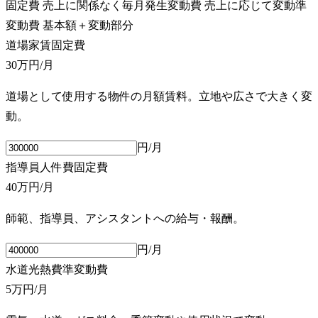
固定費
売上に関係なく毎月発生
変動費
売上に応じて変動
準
変動費
基本額＋変動部分
道場家賃
固定費
30万円
/月
道場として使用する物件の月額賃料。立地や広さで大きく変
動。
円/月
指導員人件費
固定費
40万円
/月
師範、指導員、アシスタントへの給与・報酬。
円/月
水道光熱費
準変動費
5万円
/月