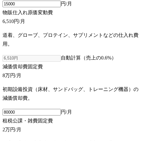
円/月
物販仕入れ原価
変動費
6,510円
/月
道着、グローブ、プロテイン、サプリメントなどの仕入れ費
用。
自動計算（売上の
0.6
%）
減価償却費
固定費
8万円
/月
初期設備投資（床材、サンドバッグ、トレーニング機器）の
減価償却費。
円/月
租税公課・雑費
固定費
2万円
/月