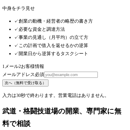
中身をチラ見せ
✓
創業の動機・経営者の略歴の書き方
✓
必要な資金と調達方法
✓
事業の見通し（月平均）の立て方
✓
この計画で借入を返せるかの逆算
✓
開業日から逆算するタスクシート
1
メール
2
お客様情報
メールアドレス
必須
次へ（無料で受け取る）
入力は30秒で終わります。営業電話はありません。
武道・格闘技道場
の開業、専門家に無
料で相談