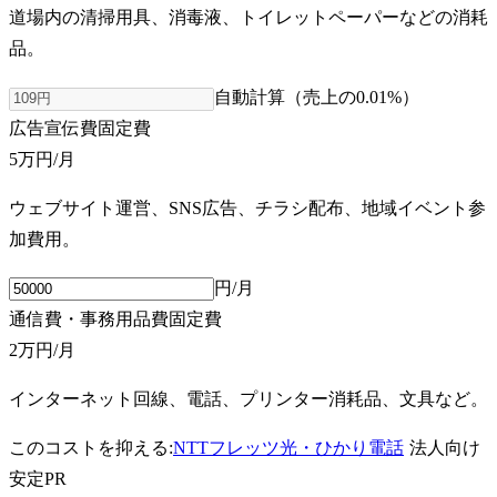
道場内の清掃用具、消毒液、トイレットペーパーなどの消耗
品。
自動計算（売上の
0.01
%）
広告宣伝費
固定費
5万円
/月
ウェブサイト運営、SNS広告、チラシ配布、地域イベント参
加費用。
円/月
通信費・事務用品費
固定費
2万円
/月
インターネット回線、電話、プリンター消耗品、文具など。
このコストを抑える:
NTTフレッツ光・ひかり電話
法人向け
安定
PR