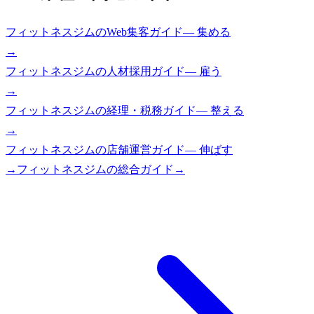
フィットネスジム
の
Web集客ガイド
—
集める
→
フィットネスジム
の
人材採用ガイド
—
雇う
→
フィットネスジム
の
経理・税務ガイド
—
整える
→
フィットネスジム
の
店舗運営ガイド
—
伸ばす
→
フィットネスジム
の総合ガイド
→