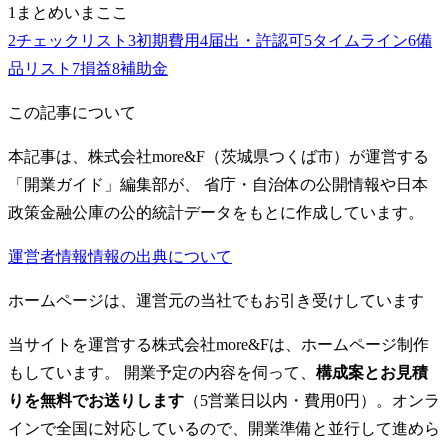
1
まとめ
いまここ
2
チェックリスト
3
初期費用
4
届出・許認可
5
タイムライン
6
備
品リスト
7
損益
8
補助金
この記事について
本記事は、株式会社more&F（茨城県つくば市）が運営する
「開業ガイド」編集部が、 省庁・自治体の公開情報や日本
政策金融公庫の公的統計データをもとに作成しています。
運営者情報
情報の出典について
ホームページは、運営元の当社でもお引き受けしています
当サイトを運営する株式会社more&Fは、ホームページ制作
もしています。 開業予定の内容を伺って、
構成案とお見積
りを無料でお送りします
（5営業日以内・費用0円）。オンラ
インで全国に対応しているので、開業準備と並行して進めら