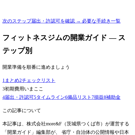
次のステップ
届出・許認可を確認 → 必要な手続き一覧
フィットネスジム
の開業ガイド — ス
テップ別
開業準備を順番に進めましょう
1
まとめ
2
チェックリスト
3
初期費用
いまここ
4
届出・許認可
5
タイムライン
6
備品リスト
7
損益
8
補助金
この記事について
本記事は、株式会社more&F（茨城県つくば市）が運営する
「開業ガイド」編集部が、 省庁・自治体の公開情報や日本