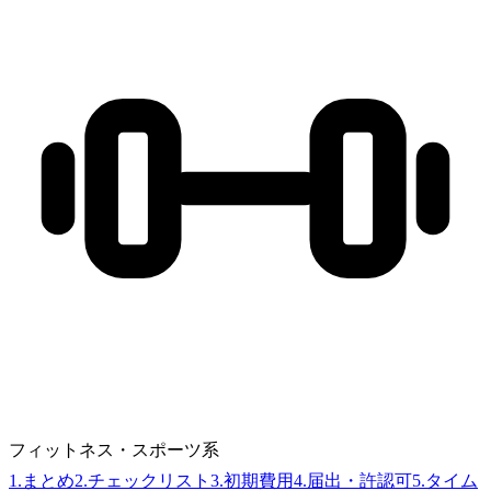
フィットネス・スポーツ系
1
.
まとめ
2
.
チェックリスト
3
.
初期費用
4
.
届出・許認可
5
.
タイム