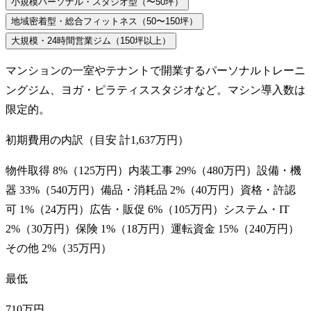
小規模パーソナル・スタジオ型（〜50坪）
地域密着型・総合フィットネス（50〜150坪）
大規模・24時間営業ジム（150坪以上）
マンションの一室やテナントで開業するパーソナルトレーニ
ングジム、ヨガ・ピラティススタジオなど。マシン導入数は
限定的。
初期費用の内訳（目安 計
1,637万円
）
物件取得
8
%（
125万円
）
内装工事
29
%（
480万円
）
設備・機
器
33
%（
540万円
）
備品・消耗品
2
%（
40万円
）
資格・許認
可
1
%（
24万円
）
広告・販促
6
%（
105万円
）
システム・IT
2
%（
30万円
）
保険
1
%（
18万円
）
運転資金
15
%（
240万円
）
その他
2
%（
35万円
）
最低
710万円