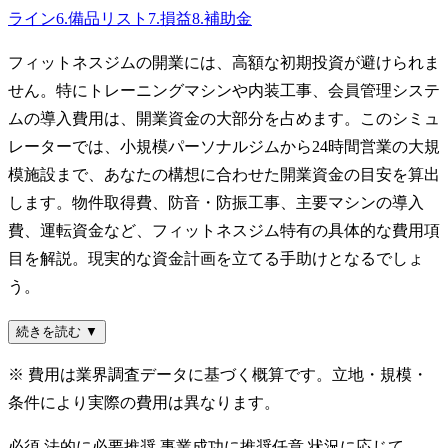
ライン
6
.
備品リスト
7
.
損益
8
.
補助金
フィットネスジムの開業には、高額な初期投資が避けられま
せん。特にトレーニングマシンや内装工事、会員管理システ
ムの導入費用は、開業資金の大部分を占めます。このシミュ
レーターでは、小規模パーソナルジムから24時間営業の大規
模施設まで、あなたの構想に合わせた開業資金の目安を算出
します。物件取得費、防音・防振工事、主要マシンの導入
費、運転資金など、フィットネスジム特有の具体的な費用項
目を解説。現実的な資金計画を立てる手助けとなるでしょ
う。
続きを読む ▼
※ 費用は業界調査データに基づく概算です。立地・規模・
条件により実際の費用は異なります。
必須
法的に必要
推奨
事業成功に推奨
任意
状況に応じて