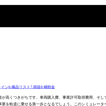
ライン
6
.
備品リスト
7
.
損益
8
.
補助金
が高くつきがちです。車両購入費、事業許可取得費用、そして
事業を軌道に乗せる第一歩となるでしょう。このシミュレータ