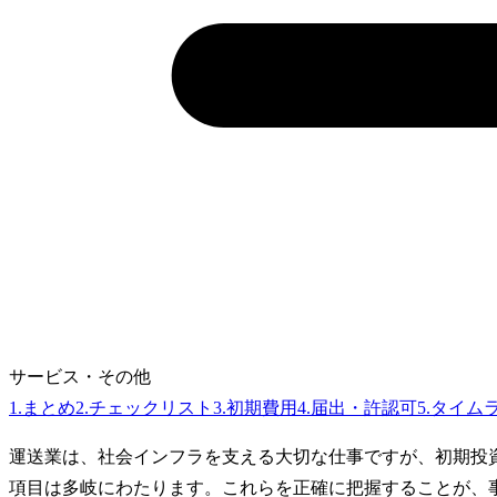
サービス・その他
1
.
まとめ
2
.
チェックリスト
3
.
初期費用
4
.
届出・許認可
5
.
タイム
運送業は、社会インフラを支える大切な仕事ですが、初期投資
項目は多岐にわたります。これらを正確に把握することが、