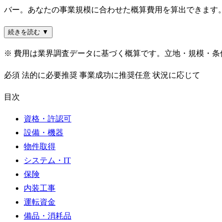
バー。あなたの事業規模に合わせた概算費用を算出できます
続きを読む ▼
※ 費用は業界調査データに基づく概算です。立地・規模・
必須
法的に必要
推奨
事業成功に推奨
任意
状況に応じて
目次
資格・許認可
設備・機器
物件取得
システム・IT
保険
内装工事
運転資金
備品・消耗品