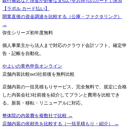
銀行振込など現金が必要な支払いをお持ちのカードで決済
【ラボル カード払い】
開業直後の資金調達を比較する（公庫・ファクタリング）
→
弥生シリーズ
初年度無料
個人事業主から法人まで対応のクラウド会計ソフト。確定申
告・記帳を自動化。
やよいの青色申告オンライン
店舗内装比較net
3社前後を無料比較
店舗内装の一括見積もりサービス。完全無料で、規定に合格
した内装会社3社前後を紹介してプランと費用を比較でき
る。新装・移転・リニューアルに対応。
整体院の内装費を複数社で比較 →
店舗内装の依頼先を比較する（一括見積もり・紹介）
→