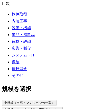
目次
物件取得
内装工事
設備・機器
備品・消耗品
資格・許認可
広告・販促
システム・IT
保険
運転資金
その他
規模を選択
小規模（自宅・マンションの一室）