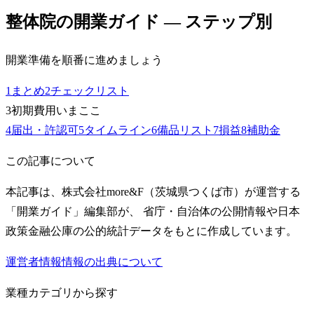
整体院
の開業ガイド — ステップ別
開業準備を順番に進めましょう
1
まとめ
2
チェックリスト
3
初期費用
いまここ
4
届出・許認可
5
タイムライン
6
備品リスト
7
損益
8
補助金
この記事について
本記事は、株式会社more&F（茨城県つくば市）が運営する
「開業ガイド」編集部が、 省庁・自治体の公開情報や日本
政策金融公庫の公的統計データをもとに作成しています。
運営者情報
情報の出典について
業種カテゴリから探す