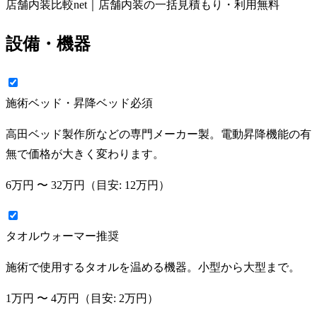
店舗内装比較net｜店舗内装の一括見積もり・利用無料
設備・機器
施術ベッド・昇降ベッド
必須
高田ベッド製作所などの専門メーカー製。電動昇降機能の有
無で価格が大きく変わります。
6万円
〜
32万円
（目安:
12万円
）
タオルウォーマー
推奨
施術で使用するタオルを温める機器。小型から大型まで。
1万円
〜
4万円
（目安:
2万円
）