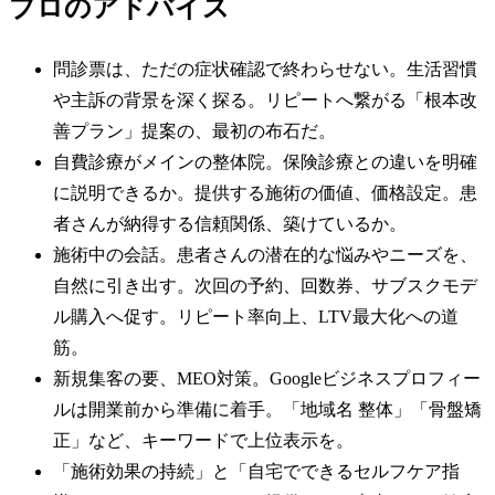
プロのアドバイス
問診票は、ただの症状確認で終わらせない。生活習慣
や主訴の背景を深く探る。リピートへ繋がる「根本改
善プラン」提案の、最初の布石だ。
自費診療がメインの整体院。保険診療との違いを明確
に説明できるか。提供する施術の価値、価格設定。患
者さんが納得する信頼関係、築けているか。
施術中の会話。患者さんの潜在的な悩みやニーズを、
自然に引き出す。次回の予約、回数券、サブスクモデ
ル購入へ促す。リピート率向上、LTV最大化への道
筋。
新規集客の要、MEO対策。Googleビジネスプロフィー
ルは開業前から準備に着手。「地域名 整体」「骨盤矯
正」など、キーワードで上位表示を。
「施術効果の持続」と「自宅でできるセルフケア指