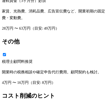
運転資金（3ヶ月分）
必須
家賃、光熱費、消耗品費、広告宣伝費など、開業初期の固定
費・変動費。
28万円
〜
63万円
（目安:
49万円
）
その他
税理士顧問料
推奨
開業時の税務相談や確定申告代行費用。顧問契約も検討。
4万円
〜
16万円
（目安:
8万円
）
コスト削減のヒント