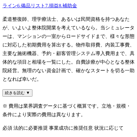
ライン
6
.
備品リスト
7
.
損益
8
.
補助金
柔道整復師、理学療法士、あるいは民間資格を持つあなた
が、いよいよ整体院開業を考えているなら。当シミュレータ
ーは、マンションの一室からロードサイドまで、様々な形態
に対応した初期費用を算出する。物件取得費、内装工事費、
主要な施術機器、予約・顧客管理システム導入費用まで、具
体的な項目と相場を一覧にした。自費診療が中心となる整体
院経営。無理のない資金計画で、確かなスタートを切る一助
となれば幸いだ。
続きを読む ▼
※ 費用は業界調査データに基づく概算です。立地・規模・
条件により実際の費用は異なります。
必須
法的に必要
推奨
事業成功に推奨
任意
状況に応じて