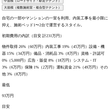
中規模（ロードサイド・駅近テナント）
大規模（複数施術室・複合型テナント）
自宅の一部やマンションの一室を利用。内装工事を最小限に
抑え、施術ベッド1〜2台で運営するスタイル。
初期費用の内訳（目安 計
231万円
）
物件取得
26
%（
60万円
）
内装工事
19
%（
45万円
）
設備・機
器
15
%（
34万円
）
備品・消耗品
3
%（
8万円
）
資格・許認可
0
%（
5,000円
）
広告・販促
8
%（
18万円
）
システム・IT
3
%（
6万円
）
保険
1
%（
2万円
）
運転資金
21
%（
49万円
）
その
他
3
%（
8万円
）
最低
93万円
目安