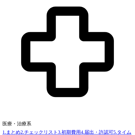
医療・治療系
1
.
まとめ
2
.
チェックリスト
3
.
初期費用
4
.
届出・許認可
5
.
タイム