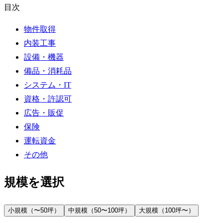
目次
物件取得
内装工事
設備・機器
備品・消耗品
システム・IT
資格・許認可
広告・販促
保険
運転資金
その他
規模を選択
小規模（〜50坪）
中規模（50〜100坪）
大規模（100坪〜）