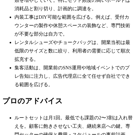
類を増やしていく。特にセット頻度の高いホールドは
消耗品と割り切り、計画的に調達を。
内装工事はDIY可能な範囲を広げる。例えば、受付カ
ウンターの製作や休憩スペースの装飾など、専門技術
が不要な部分は自力で。
レンタルシューズやチョークバッグは、開業当初は最
低限のサイズと数に絞り、利用者の需要に応じて順次
拡充する。
集客活動は、開業前のSNS運用や地域イベントでのプ
レ告知に注力し、広告代理店に全て任せず自社ででき
る範囲を広げる。
プロのアドバイス
ルートセットは月1回。最低でも課題の2〜3割は入れ替
えを。顧客に飽きさせない工夫、継続来店への鍵。専
門セッターの確保と費用・スケジュールの事前計画。