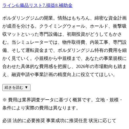
ライン
6
.
備品リスト
7
.
損益
8
.
補助金
ボルダリングジムの開業。情熱はもちろん、綿密な資金計画
が成否を分ける。クライミングウォール、ホールド、衝撃吸
収マットといった専門設備は、初期投資がどうしてもかさ
む。当シミュレーターでは、物件取得費、内装工事、専門設
備、そして運転資金まで、ボルダリングジム特有の費用を細
かく見ていく。小規模から中規模まで、あなたの事業規模に
合わせた具体的な費用感を把握し、2026年の市場動向も踏ま
え、融資申請や事業計画の精度向上に役立ててほしい。
続きを読む ▼
※ 費用は業界調査データに基づく概算です。立地・規模・
条件により実際の費用は異なります。
必須
法的に必要
推奨
事業成功に推奨
任意
状況に応じて