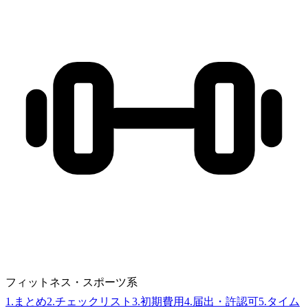
フィットネス・スポーツ系
1
.
まとめ
2
.
チェックリスト
3
.
初期費用
4
.
届出・許認可
5
.
タイム