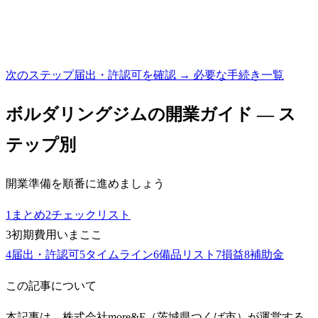
次のステップ
届出・許認可を確認 → 必要な手続き一覧
ボルダリングジム
の開業ガイド — ス
テップ別
開業準備を順番に進めましょう
1
まとめ
2
チェックリスト
3
初期費用
いまここ
4
届出・許認可
5
タイムライン
6
備品リスト
7
損益
8
補助金
この記事について
本記事は、株式会社more&F（茨城県つくば市）が運営する