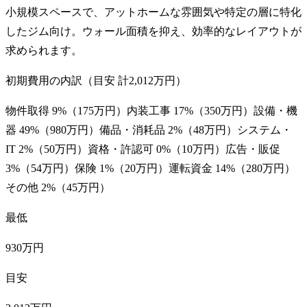
小規模スペースで、アットホームな雰囲気や特定の層に特化
したジム向け。ウォール面積を抑え、効率的なレイアウトが
求められます。
初期費用の内訳（目安 計
2,012万円
）
物件取得
9
%（
175万円
）
内装工事
17
%（
350万円
）
設備・機
器
49
%（
980万円
）
備品・消耗品
2
%（
48万円
）
システム・
IT
2
%（
50万円
）
資格・許認可
0
%（
10万円
）
広告・販促
3
%（
54万円
）
保険
1
%（
20万円
）
運転資金
14
%（
280万円
）
その他
2
%（
45万円
）
最低
930万円
目安