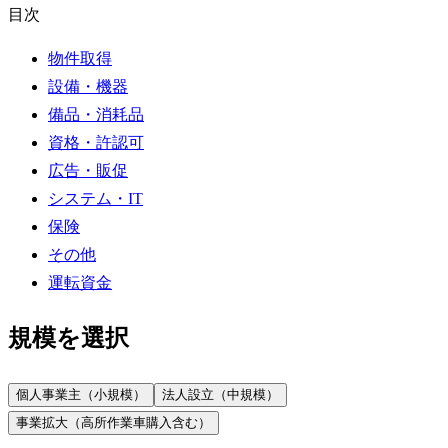
目次
物件取得
設備・機器
備品・消耗品
資格・許認可
広告・販促
システム・IT
保険
その他
運転資金
規模を選択
個人事業主（小規模）
法人設立（中規模）
事業拡大（高所作業車購入含む）