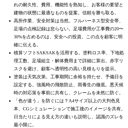
れの耐久性、費用、機能性を熟知し、お客様の要望と
建物の状態に最適なものを提案。信頼を勝ち取る。
高所作業、安全対策は当然。フルハーネス型安全帯、
足場の点検記録は怠らない。足場費用が工事費の20〜
30%を占めるのは、安全への投資。この点を顧客に明
確に伝える。
積算ソフトSAKSAKを活用する。塗料ロス率、下地処
理工数、足場組立・解体費用まで詳細に算出。赤字リ
スクを避け、顧客へ透明性の高い見積もりを提示。
塗装は天気次第。工事期間に余裕を持たせ、予備日を
設定する。強風時の飛散防止、雨養生の徹底。悪天候
時の対応策を事前に共有し、クレームを未然に防ぐ。
「色が違う」を防ぐには？A4サイズ以上の大判色見
本、CGシミュレーションで施工後のイメージを共有。
日当たりによる見え方の違いも説明し、認識のズレを
最小限に。