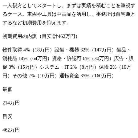
一人親方としてスタートし、まずは実績を積むことを重視す
るケース。車両や工具は中古品を活用し、事務所は自宅兼と
するなど初期費用を抑えます。
初期費用の内訳（目安 計
462万円
）
物件取得
4
%（
18万円
）
設備・機器
32
%（
147万円
）
備品・
消耗品
14
%（
64万円
）
資格・許認可
6
%（
30万円
）
広告・販
促
3
%（
15万円
）
システム・IT
2
%（
8万円
）
保険
2
%（
10万
円
）
その他
2
%（
10万円
）
運転資金
35
%（
160万円
）
最低
214万円
目安
462万円