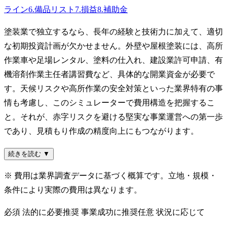
ライン
6
.
備品リスト
7
.
損益
8
.
補助金
塗装業で独立するなら、長年の経験と技術力に加えて、適切
な初期投資計画が欠かせません。外壁や屋根塗装には、高所
作業車や足場レンタル、塗料の仕入れ、建設業許可申請、有
機溶剤作業主任者講習費など、具体的な開業資金が必要で
す。天候リスクや高所作業の安全対策といった業界特有の事
情も考慮し、このシミュレーターで費用構造を把握するこ
と。それが、赤字リスクを避ける堅実な事業運営への第一歩
であり、見積もり作成の精度向上にもつながります。
続きを読む ▼
※ 費用は業界調査データに基づく概算です。立地・規模・
条件により実際の費用は異なります。
必須
法的に必要
推奨
事業成功に推奨
任意
状況に応じて