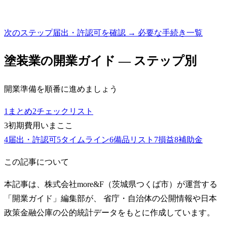
次のステップ
届出・許認可を確認 → 必要な手続き一覧
塗装業
の開業ガイド — ステップ別
開業準備を順番に進めましょう
1
まとめ
2
チェックリスト
3
初期費用
いまここ
4
届出・許認可
5
タイムライン
6
備品リスト
7
損益
8
補助金
この記事について
本記事は、株式会社more&F（茨城県つくば市）が運営する
「開業ガイド」編集部が、 省庁・自治体の公開情報や日本
政策金融公庫の公的統計データをもとに作成しています。