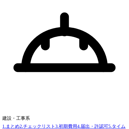
建設・工事系
1
.
まとめ
2
.
チェックリスト
3
.
初期費用
4
.
届出・許認可
5
.
タイム