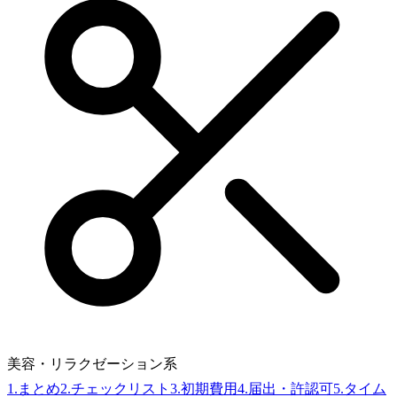
美容・リラクゼーション系
1
.
まとめ
2
.
チェックリスト
3
.
初期費用
4
.
届出・許認可
5
.
タイム