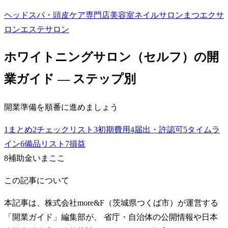
ヘッドスパ・頭皮ケア専門店
美容室
ネイルサロン
まつエクサ
ロン
エステサロン
ホワイトニングサロン（セルフ）
の開
業ガイド — ステップ別
開業準備を順番に進めましょう
1
まとめ
2
チェックリスト
3
初期費用
4
届出・許認可
5
タイムラ
イン
6
備品リスト
7
損益
8
補助金
いまここ
この記事について
本記事は、株式会社more&F（茨城県つくば市）が運営する
「開業ガイド」編集部が、 省庁・自治体の公開情報や日本