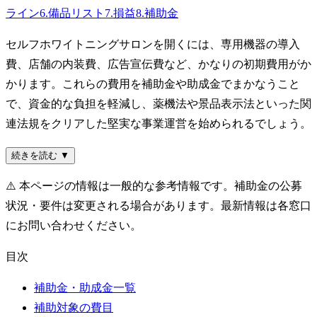
ライン
6
.
備品リスト
7
.
損益
8
.
補助金
セルフホワイトニングサロンを開くには、専用機器の導入
費、店舗の内装費、広告宣伝費など、かなりの初期費用がか
かります。これらの費用を補助金や助成金でまかなうこと
で、資金的な負担を軽減し、薬機法や景品表示法といった関
連法規をクリアした堅実な事業運営を始められるでしょう。
続きを読む ▼
⚠️
本ページの情報は一般的な参考情報です。補助金の公募
状況・要件は変更される場合があります。最新情報は各窓口
にお問い合わせください。
目次
補助金・助成金一覧
補助対象の費目