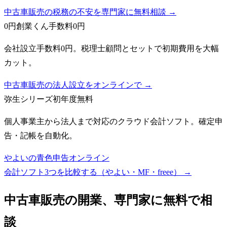
中古車販売の税務の不安を専門家に無料相談 →
0円創業くん
手数料0円
会社設立手数料0円。税理士顧問とセットで初期費用を大幅
カット。
中古車販売の法人設立をオンラインで →
弥生シリーズ
初年度無料
個人事業主から法人まで対応のクラウド会計ソフト。確定申
告・記帳を自動化。
やよいの青色申告オンライン
会計ソフト3つを比較する（やよい・MF・freee）
→
中古車販売
の開業、専門家に無料で相
談