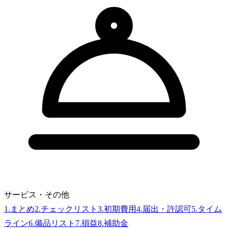
サービス・その他
1
.
まとめ
2
.
チェックリスト
3
.
初期費用
4
.
届出・許認可
5
.
タイム
ライン
6
.
備品リスト
7
.
損益
8
.
補助金