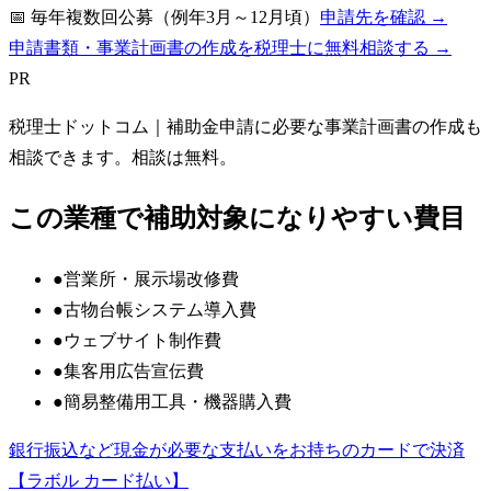
📅
毎年複数回公募（例年3月～12月頃）
申請先を確認 →
申請書類・事業計画書の作成を税理士に無料相談する →
PR
税理士ドットコム
｜補助金申請に必要な事業計画書の作成も
相談できます。相談は無料。
この業種で補助対象になりやすい費目
●
営業所・展示場改修費
●
古物台帳システム導入費
●
ウェブサイト制作費
●
集客用広告宣伝費
●
簡易整備用工具・機器購入費
銀行振込など現金が必要な支払いをお持ちのカードで決済
【ラボル カード払い】