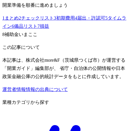
開業準備を順番に進めましょう
1
まとめ
2
チェックリスト
3
初期費用
4
届出・許認可
5
タイムラ
イン
6
備品リスト
7
損益
8
補助金
いまここ
この記事について
本記事は、株式会社more&F（茨城県つくば市）が運営する
「開業ガイド」編集部が、 省庁・自治体の公開情報や日本
政策金融公庫の公的統計データをもとに作成しています。
運営者情報
情報の出典について
業種カテゴリから探す