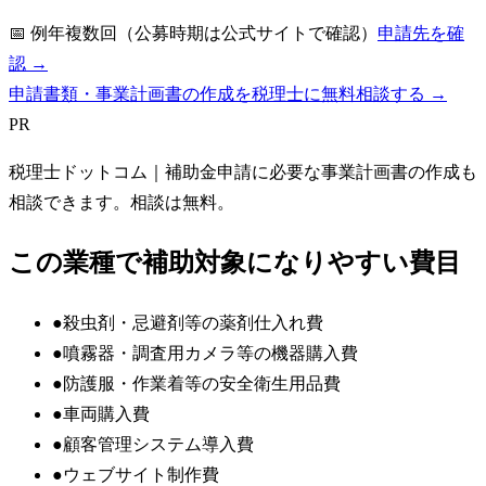
📅
例年複数回（公募時期は公式サイトで確認）
申請先を確
認 →
申請書類・事業計画書の作成を税理士に無料相談する →
PR
税理士ドットコム
｜補助金申請に必要な事業計画書の作成も
相談できます。相談は無料。
この業種で補助対象になりやすい費目
●
殺虫剤・忌避剤等の薬剤仕入れ費
●
噴霧器・調査用カメラ等の機器購入費
●
防護服・作業着等の安全衛生用品費
●
車両購入費
●
顧客管理システム導入費
●
ウェブサイト制作費