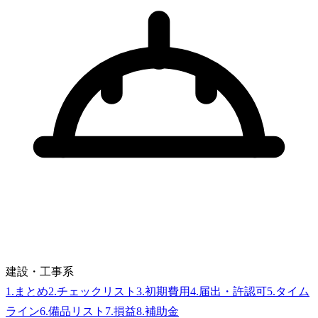
建設・工事系
1
.
まとめ
2
.
チェックリスト
3
.
初期費用
4
.
届出・許認可
5
.
タイム
ライン
6
.
備品リスト
7
.
損益
8
.
補助金