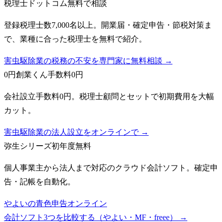
税理士ドットコム
無料で相談
登録税理士数7,000名以上。開業届・確定申告・節税対策ま
で、業種に合った税理士を無料で紹介。
害虫駆除業の税務の不安を専門家に無料相談 →
0円創業くん
手数料0円
会社設立手数料0円。税理士顧問とセットで初期費用を大幅
カット。
害虫駆除業の法人設立をオンラインで →
弥生シリーズ
初年度無料
個人事業主から法人まで対応のクラウド会計ソフト。確定申
告・記帳を自動化。
やよいの青色申告オンライン
会計ソフト3つを比較する（やよい・MF・freee）
→