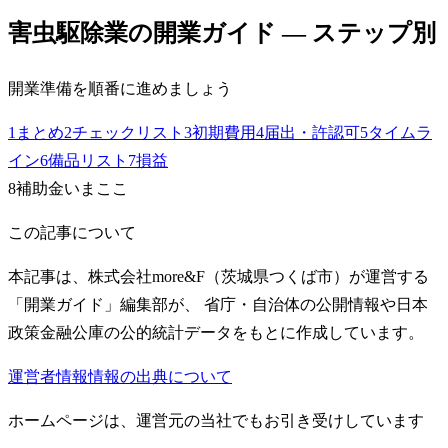
害虫駆除業
の開業ガイド — ステップ別
開業準備を順番に進めましょう
1
まとめ
2
チェックリスト
3
初期費用
4
届出・許認可
5
タイムラ
イン
6
備品リスト
7
損益
8
補助金
いまここ
この記事について
本記事は、株式会社more&F（茨城県つくば市）が運営する
「開業ガイド」編集部が、 省庁・自治体の公開情報や日本
政策金融公庫の公的統計データをもとに作成しています。
運営者情報
情報の出典について
ホームページは、運営元の当社でもお引き受けしています