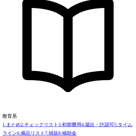
教育系
1
.
まとめ
2
.
チェックリスト
3
.
初期費用
4
.
届出・許認可
5
.
タイム
ライン
6
.
備品リスト
7
.
損益
8
.
補助金