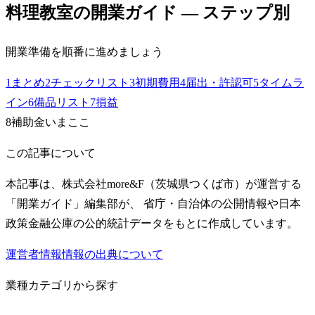
料理教室
の開業ガイド — ステップ別
開業準備を順番に進めましょう
1
まとめ
2
チェックリスト
3
初期費用
4
届出・許認可
5
タイムラ
イン
6
備品リスト
7
損益
8
補助金
いまここ
この記事について
本記事は、株式会社more&F（茨城県つくば市）が運営する
「開業ガイド」編集部が、 省庁・自治体の公開情報や日本
政策金融公庫の公的統計データをもとに作成しています。
運営者情報
情報の出典について
業種カテゴリから探す