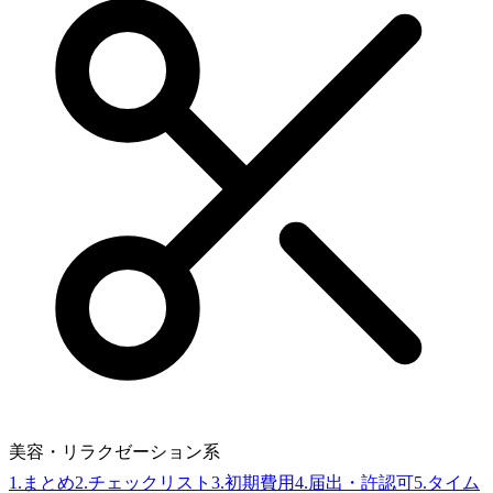
美容・リラクゼーション系
1
.
まとめ
2
.
チェックリスト
3
.
初期費用
4
.
届出・許認可
5
.
タイム