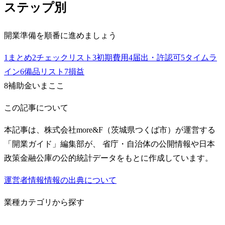
ステップ別
開業準備を順番に進めましょう
1
まとめ
2
チェックリスト
3
初期費用
4
届出・許認可
5
タイムラ
イン
6
備品リスト
7
損益
8
補助金
いまここ
この記事について
本記事は、株式会社more&F（茨城県つくば市）が運営する
「開業ガイド」編集部が、 省庁・自治体の公開情報や日本
政策金融公庫の公的統計データをもとに作成しています。
運営者情報
情報の出典について
業種カテゴリから探す