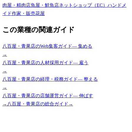
肉屋・精肉店
魚屋・鮮魚店
ネットショップ（EC）
ハンドメ
イド作家・販売
花屋
この業種の関連ガイド
八百屋・青果店
の
Web集客ガイド
—
集める
→
八百屋・青果店
の
人材採用ガイド
—
雇う
→
八百屋・青果店
の
経理・税務ガイド
—
整える
→
八百屋・青果店
の
店舗運営ガイド
—
伸ばす
→
八百屋・青果店
の総合ガイド
→