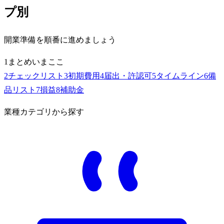
プ別
開業準備を順番に進めましょう
1
まとめ
いまここ
2
チェックリスト
3
初期費用
4
届出・許認可
5
タイムライン
6
備
品リスト
7
損益
8
補助金
業種カテゴリから探す