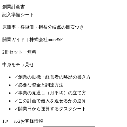
創業計画書
記入準備シート
原価率・客単価・損益分岐点の目安つき
開業ガイド｜株式会社more&F
2冊セット・無料
中身をチラ見せ
✓
創業の動機・経営者の略歴の書き方
✓
必要な資金と調達方法
✓
事業の見通し（月平均）の立て方
✓
この計画で借入を返せるかの逆算
✓
開業日から逆算するタスクシート
1
メール
2
お客様情報