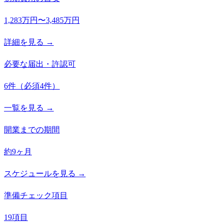
1,283万円〜3,485万円
詳細を見る →
必要な届出・許認可
6
件
（必須
4
件）
一覧を見る →
開業までの期間
約9ヶ月
スケジュールを見る →
準備チェック項目
19項目