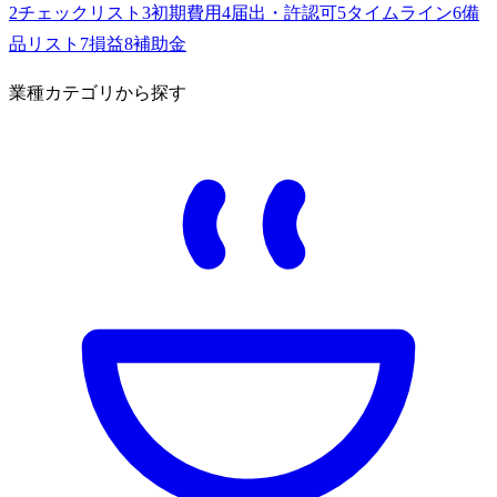
2
チェックリスト
3
初期費用
4
届出・許認可
5
タイムライン
6
備
品リスト
7
損益
8
補助金
業種カテゴリから探す