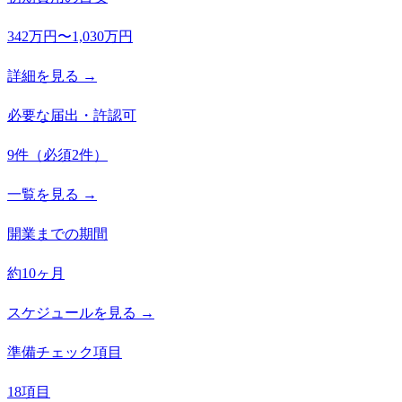
342万円〜1,030万円
詳細を見る →
必要な届出・許認可
9
件
（必須
2
件）
一覧を見る →
開業までの期間
約10ヶ月
スケジュールを見る →
準備チェック項目
18項目