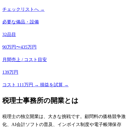
チェックリストへ →
必要な備品・設備
32品目
90万円〜435万円
月間売上 / コスト目安
139万円
コスト 111万円 → 損益を試算 →
税理士事務所
の開業とは
税理士の独立開業は、大きな挑戦です。顧問料の価格競争激
化、AI会計ソフトの普及、インボイス制度や電子帳簿保存