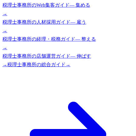
税理士事務所
の
Web集客ガイド
—
集める
→
税理士事務所
の
人材採用ガイド
—
雇う
→
税理士事務所
の
経理・税務ガイド
—
整える
→
税理士事務所
の
店舗運営ガイド
—
伸ばす
→
税理士事務所
の総合ガイド
→