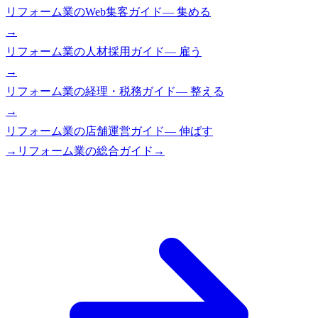
リフォーム業
の
Web集客ガイド
—
集める
→
リフォーム業
の
人材採用ガイド
—
雇う
→
リフォーム業
の
経理・税務ガイド
—
整える
→
リフォーム業
の
店舗運営ガイド
—
伸ばす
→
リフォーム業
の総合ガイド
→