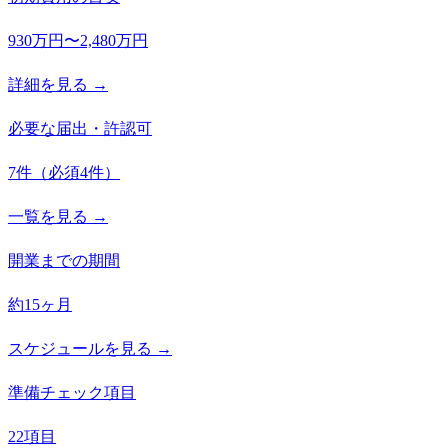
930万円〜2,480万円
詳細を見る →
必要な届出・許認可
7
件
（必須
4
件）
一覧を見る →
開業までの期間
約15ヶ月
スケジュールを見る →
準備チェック項目
22項目