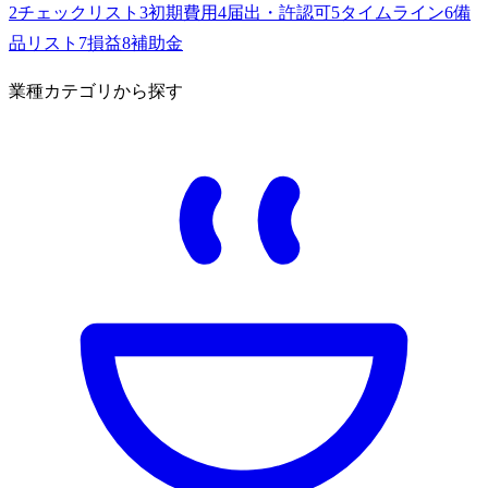
2
チェックリスト
3
初期費用
4
届出・許認可
5
タイムライン
6
備
品リスト
7
損益
8
補助金
業種カテゴリから探す