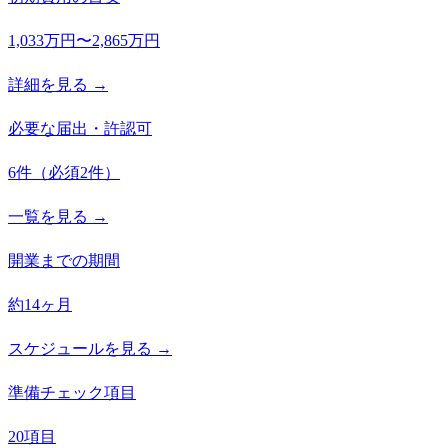
1,033万円〜2,865万円
詳細を見る →
必要な届出・許認可
6
件
（必須
2
件）
一覧を見る →
開業までの期間
約14ヶ月
スケジュールを見る →
準備チェック項目
20項目