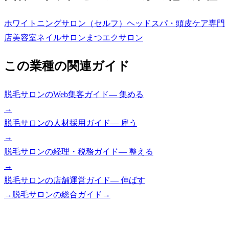
ホワイトニングサロン（セルフ）
ヘッドスパ・頭皮ケア専門
店
美容室
ネイルサロン
まつエクサロン
この業種の関連ガイド
脱毛サロン
の
Web集客ガイド
—
集める
→
脱毛サロン
の
人材採用ガイド
—
雇う
→
脱毛サロン
の
経理・税務ガイド
—
整える
→
脱毛サロン
の
店舗運営ガイド
—
伸ばす
→
脱毛サロン
の総合ガイド
→