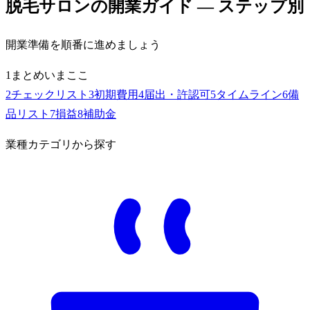
脱毛サロン
の開業ガイド — ステップ別
開業準備を順番に進めましょう
1
まとめ
いまここ
2
チェックリスト
3
初期費用
4
届出・許認可
5
タイムライン
6
備
品リスト
7
損益
8
補助金
業種カテゴリから探す