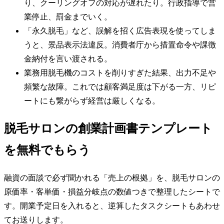
り、クーリングオフの対応が遅れたり。行政指導で営
業停止、罰金までいく。
「永久脱毛」など、誤解を招く広告表現を使ってしま
うと、景品表示法違反。消費者庁から措置命令や課徴
金納付を言い渡される。
業務用脱毛機のコストを削りすぎた結果、出力不足や
頻繁な故障。これでは顧客満足度は下がる一方、リピ
ートにも繋がらず経営は厳しくなる。
脱毛サロンの創業計画書テンプレート
を無料でもらう
融資の面談で必ず聞かれる「売上の根拠」を、脱毛サロンの
原価率・客単価・損益分岐点の数値つきで整理したシートで
す。開業予定日を入れると、逆算したタスクシートもあわせ
てお送りします。