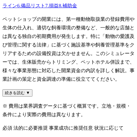
ライン
6
.
備品リスト
7
.
損益
8
.
補助金
ペットショップの開業には、第一種動物取扱業の登録費用や
生体の仕入れ、適切な飼養環境の整備など、一般的な店舗と
は異なる独自の初期費用が発生します。特に「動物の愛護及
び管理に関する法律」に基づく施設基準や飼養管理基準をク
リアするための設備投資は欠かせません。このシミュレータ
ーでは、生体販売からトリミング、ペットホテル併設まで、
様々な事業形態に対応した開業資金の内訳を詳しく解説。事
業計画の策定と資金調達の準備に役立ててください。
続きを読む ▼
※ 費用は業界調査データに基づく概算です。立地・規模・
条件により実際の費用は異なります。
必須
法的に必要
推奨
事業成功に推奨
任意
状況に応じて