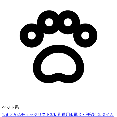
ペット系
1
.
まとめ
2
.
チェックリスト
3
.
初期費用
4
.
届出・許認可
5
.
タイム