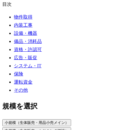
目次
物件取得
内装工事
設備・機器
備品・消耗品
資格・許認可
広告・販促
システム・IT
保険
運転資金
その他
規模を選択
小規模（生体販売・用品小売メイン）