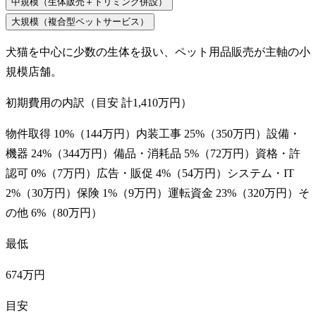
中規模（生体販売＋トリミング併設）
大規模（複合型ペットサービス）
犬猫を中心に少数の生体を扱い、ペット用品販売が主軸の小
規模店舗。
初期費用の内訳（目安 計
1,410万円
）
物件取得
10
%（
144万円
）
内装工事
25
%（
350万円
）
設備・
機器
24
%（
344万円
）
備品・消耗品
5
%（
72万円
）
資格・許
認可
0
%（
7万円
）
広告・販促
4
%（
54万円
）
システム・IT
2
%（
30万円
）
保険
1
%（
9万円
）
運転資金
23
%（
320万円
）
そ
の他
6
%（
80万円
）
最低
674万円
目安