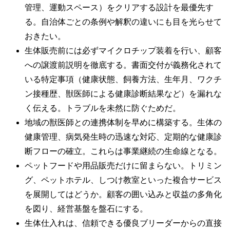
管理、運動スペース）をクリアする設計を最優先す
る。自治体ごとの条例や解釈の違いにも目を光らせて
おきたい。
生体販売前には必ずマイクロチップ装着を行い、顧客
への譲渡前説明を徹底する。書面交付が義務化されて
いる特定事項（健康状態、飼養方法、生年月、ワクチ
ン接種歴、獣医師による健康診断結果など）を漏れな
く伝える。トラブルを未然に防ぐためだ。
地域の獣医師との連携体制を早めに構築する。生体の
健康管理、病気発生時の迅速な対応、定期的な健康診
断フローの確立。これらは事業継続の生命線となる。
ペットフードや用品販売だけに留まらない。トリミン
グ、ペットホテル、しつけ教室といった複合サービス
を展開してはどうか。顧客の囲い込みと収益の多角化
を図り、経営基盤を盤石にする。
生体仕入れは、信頼できる優良ブリーダーからの直接