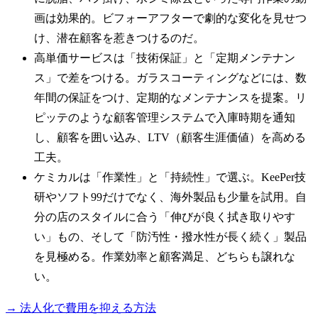
画は効果的。ビフォーアフターで劇的な変化を見せつ
け、潜在顧客を惹きつけるのだ。
高単価サービスは「技術保証」と「定期メンテナン
ス」で差をつける。ガラスコーティングなどには、数
年間の保証をつけ、定期的なメンテナンスを提案。リ
ピッテのような顧客管理システムで入庫時期を通知
し、顧客を囲い込み、LTV（顧客生涯価値）を高める
工夫。
ケミカルは「作業性」と「持続性」で選ぶ。KeePer技
研やソフト99だけでなく、海外製品も少量を試用。自
分の店のスタイルに合う「伸びが良く拭き取りやす
い」もの、そして「防汚性・撥水性が長く続く」製品
を見極める。作業効率と顧客満足、どちらも譲れな
い。
→ 法人化で費用を抑える方法