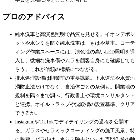
プロのアドバイス
純水洗車と高演色照明で品質を見せる。イオンデポジ
ットや水シミを防ぐ純水洗車は、もはや基本。コーテ
ィング作業スペースには、演色性の高いLED照明を導
入し、微細な洗車傷やムラを顧客自身にも確認しても
らう。これが信頼の構築につながる。
排水処理設備は開業前の重要課題。下水道法や水質汚
濁防止法だけでなく、自治体ごとの条例も。開業地の
規制を隅々まで調べ、行政書士や環境コンサルタント
と連携。オイルトラップや沈殿槽の設置基準、クリア
できるか。
InstagramやTikTokでディテイリングの過程を公開す
る。ガラスやセラミックコーティングの施工風景、特
に脱脂、バフ掛け、水シミ除去といった専門作業の動