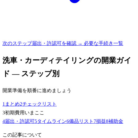
次のステップ
届出・許認可を確認 → 必要な手続き一覧
洗車・カーディテイリング
の開業ガイ
ド — ステップ別
開業準備を順番に進めましょう
1
まとめ
2
チェックリスト
3
初期費用
いまここ
4
届出・許認可
5
タイムライン
6
備品リスト
7
損益
8
補助金
この記事について