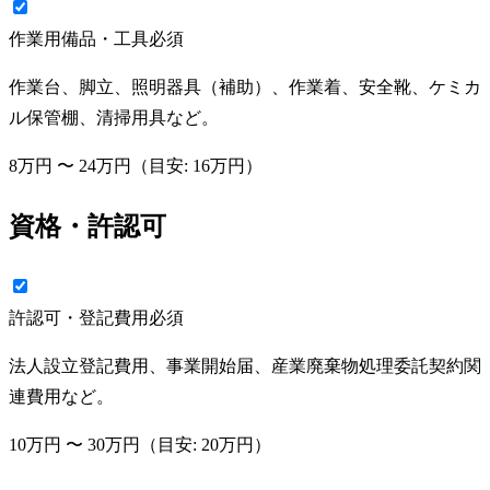
作業用備品・工具
必須
作業台、脚立、照明器具（補助）、作業着、安全靴、ケミカ
ル保管棚、清掃用具など。
8万円
〜
24万円
（目安:
16万円
）
資格・許認可
許認可・登記費用
必須
法人設立登記費用、事業開始届、産業廃棄物処理委託契約関
連費用など。
10万円
〜
30万円
（目安:
20万円
）