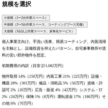
規模を選択
小規模（1〜2台作業スペース）
中規模（2〜3台作業スペース、コーティングブース完備）
大規模（3台以上作業スペース、多角化サービス）
個人事業主向け。手洗い洗車、簡易コーティング、内装清掃
を主軸とし、設備投資を抑えたパターン。自宅兼事務所や賃
料の安い郊外物件を想定。
初期費用の内訳（目安 計
1,082万円
）
物件取得
14
%（
150万円
）
内装工事
21
%（
225万円
）
設備・
機器
28
%（
301万円
）
備品・消耗品
5
%（
56万円
）
資格・許
認可
2
%（
20万円
）
広告・販促
4
%（
42万円
）
システム・IT
2
%（
24万円
）
保険
1
%（
8万円
）
運転資金
17
%（
186万円
）
そ
の他
6
%（
70万円
）