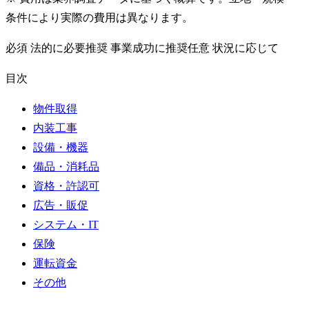
条件により実際の費用は異なります。
必須
法的に必要
推奨
事業成功に推奨
任意
状況に応じて
目次
物件取得
内装工事
設備・機器
備品・消耗品
資格・許認可
広告・販促
システム・IT
保険
運転資金
その他