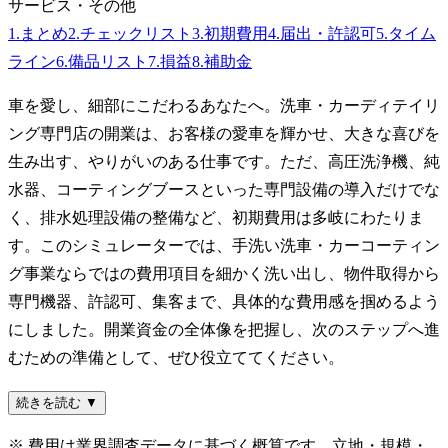
サービス・その他
1
.
まとめ
2
.
チェックリスト
3
.
初期費用
4
.
届出・許認可
5
.
タイム
ライン
6
.
備品リスト
7
.
損益
8
.
補助金
車を愛し、細部にこだわるあなたへ。洗車・カーディテイリ
ング専門店の開業は、お客様の愛車を輝かせ、大きな喜びを
生み出す、やりがいのある仕事です。ただ、高圧洗浄機、純
水器、コーティングブースといった専門設備の導入だけでな
く、排水処理設備の整備など、初期費用は多岐にわたりま
す。このシミュレーターでは、手洗い洗車・カーコーティン
グ事業ならではの費用項目を細かく洗い出し、物件取得から
専門機器、許認可、集客まで、具体的な費用感を掴めるよう
にしました。開業資金の全体像を把握し、次のステップへ進
むための準備として、ぜひ役立ててください。
続きを読む ▼
※ 費用は業界調査データに基づく概算です。立地・規模・