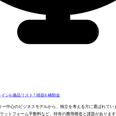
ライン
6
.
備品リスト
7
.
損益
8
.
補助金
リー中心のビジネスモデルから、独立を考える方に選ばれてい
プラットフォーム手数料など、特有の費用構造と課題がありま