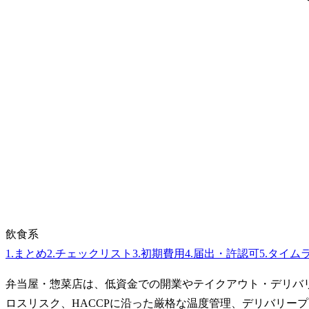
飲食系
1
.
まとめ
2
.
チェックリスト
3
.
初期費用
4
.
届出・許認可
5
.
タイム
弁当屋・惣菜店は、低資金での開業やテイクアウト・デリバ
ロスリスク、HACCPに沿った厳格な温度管理、デリバリー