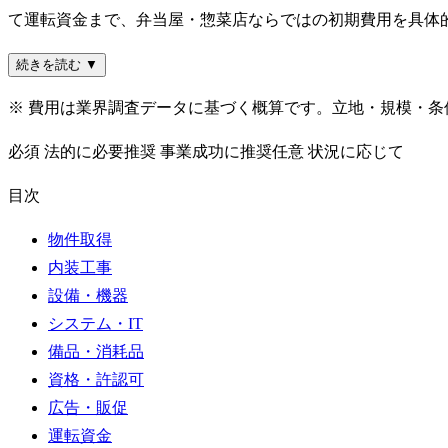
て運転資金まで、弁当屋・惣菜店ならではの初期費用を具体
続きを読む ▼
※ 費用は業界調査データに基づく概算です。立地・規模・
必須
法的に必要
推奨
事業成功に推奨
任意
状況に応じて
目次
物件取得
内装工事
設備・機器
システム・IT
備品・消耗品
資格・許認可
広告・販促
運転資金