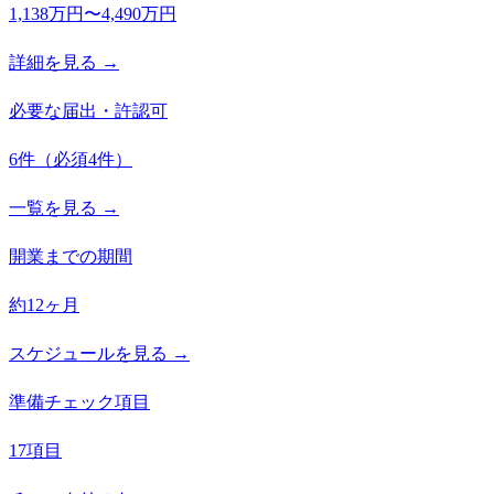
1,138万円〜4,490万円
詳細を見る →
必要な届出・許認可
6
件
（必須
4
件）
一覧を見る →
開業までの期間
約12ヶ月
スケジュールを見る →
準備チェック項目
17項目